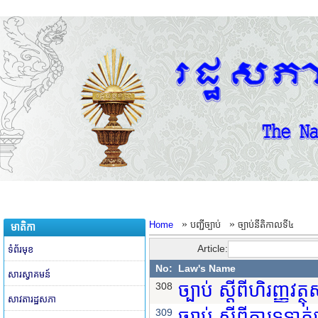
»
»
Home
បញ្ជីច្បាប់
ច្បាប់នីតិកាលទី៤
មាតិកា
Article:
ទំព័រមុខ
No:
Law's Name
សារស្វាគមន៍
ច្បាប់ ស្តីពីហិរញ្ញវត
308
សាវតារដ្ឋសភា
ច្បាប់ ស្តីពីការទូទា
309