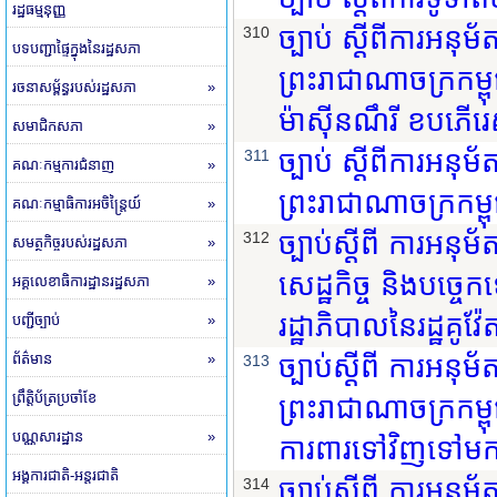
រដ្ឋធម្មនុញ្ញ
ច្បាប់ ស្តីពីការអន
310
បទបញ្ជាផ្ទៃក្នុងនៃរដ្ឋសភា
ព្រះរាជាណាចក្រកម
រចនាសម្ព័ន្ធរបស់រដ្ឋសភា
»
ម៉ាស៊ីនណឹរី ខបភើរ
សមាជិកសភា
»
ច្បាប់ ស្តីពីការអន
311
គណៈកម្មការជំនាញ
»
ព្រះរាជាណាចក្រកម្ព
គណៈកម្មាធិការអចិន្ត្រៃយ៍
»
ច្បាប់ស្តីពី ការអនុ
312
សមត្ថកិច្ចរបស់រដ្ឋសភា
»
សេដ្ឋកិច្ច និងបច្ច
អគ្គលេខាធិការដ្ឋានរដ្ឋសភា
»
រដ្ឋាភិបាលនៃរដ្ឋគូវ៉ែ
បញ្ជីច្បាប់
»
ព័ត៌មាន
»
ច្បាប់ស្តីពី ការអនុ
313
ព្រឹត្តិប័ត្រប្រចាំខែ
ព្រះរាជាណាចក្រកម្ពុជ
បណ្ណសារដ្ឋាន
»
ការពារទៅវិញទៅមក 
អង្គការជាតិ-អន្តរជាតិ
ច្បាប់ស្តីពី ការអនុ
314