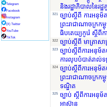
Telegram
និងរដ្ឋាភិបាលនៃរដ្ឋគ
Facebook
ច្បាប់ស្តីពី ការអនុ
321
Instagram
ព្រះរាជាណាចក្រកម្ព
(X) Twitter
YouTube
ធិបតេយ្យកូរ៉េ ស្តីព
TikTok
ច្បាប់ស្តីពី មាត្រាសាស្
322
ច្បាប់ស្តីពីការអនុ
323
ការលុបបំបាត់រាល់ទ
ច្បាប់ស្តីពីការអនុម
324
ព្រះរាជាណាចក្រកម្ពុ
ទណ្ឌិត
ច្បាប់ ស្តីពីការអនុ
325
អាស៊ាន