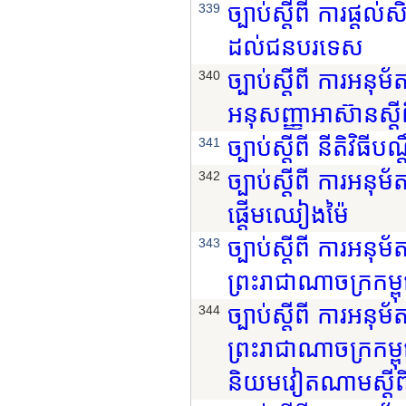
ច្បាប់ស្តីពី ការផ្ត
339
ដល់ជនបរទេស
ច្បាប់ស្តីពី ការអន
340
អនុសញ្ញាអាស៊ានស្តីព
ច្បាប់ស្តីពី នីតិវិធ
341
ច្បាប់ស្តីពី ការអនុ
342
ផ្តើមឈៀងម៉ៃ
ច្បាប់ស្តីពី ការអន
343
ព្រះរាជាណាចក្រកម្
ច្បាប់ស្តីពី ការអនុ
344
ព្រះរាជាណាចក្រកម្ព
និយមវៀតណាមស្តីពីក