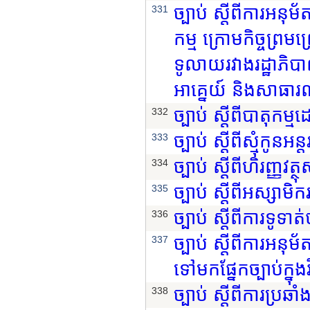
ច្បាប់ ស្តីពីការអនុ
331
កម្ម ក្រោមកិច្ចព្រមព
ទូលាយរវាងរដ្ឋាភិ
អាគ្នេយ៍ និងសាធារណរ
ច្បាប់ ស្តីពីបាតុកម្ម
332
ច្បាប់ ស្តីពីស្មុំកូនអន
333
ច្បាប់ ស្តីពីហិរញ្ញវត
334
ច្បាប់ ស្តីពីអស្សាមិ
335
ច្បាប់ ស្តីពីការទូទា
336
ច្បាប់ ស្តីពីការអនុ
337
ទៅមកផ្នែកច្បាប់ក្នុ
ច្បាប់ ស្តីពីការប្រឆ
338