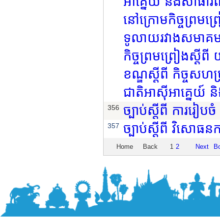
អាគ្នេយ៍ និងសាធារណរ
នៅក្រោមកិច្ចព្រមព្រៀ
ទូលាយរវាងសមាគមប្រ
កិច្ចព្រមព្រៀងស្តីព
ខណ្ឌស្តីពី កិច្ចសហ
ជាតិអាស៊ីអាគ្នេយ៍ 
ច្បាប់ស្តីពី ការរៀប
356
ច្បាប់ស្តីពី វិសោធនក
357
Home
Back
1
2
Next
B