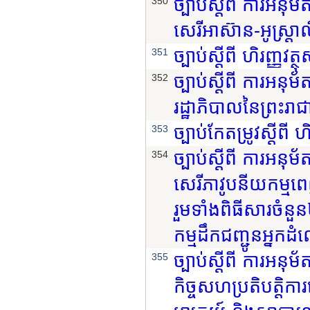
ច្បាប់ស្តីពី ការអនុ
350
សេរីអាស៊ាន-អូស្រ្ត
ច្បាប់ស្តីពី ហិរញ្ញវត
351
ច្បាប់ស្តីពី ការអនុ
352
រដ្ឋាភិបាលនៃព្រះរា
ច្បាប់កែតម្រូវស្តីពី 
353
ច្បាប់ស្តីពី ការអនុ
354
សេរីភាវូបនីយកម្ម
រួមទាំងពិធីសារចំនួ
កម្មដឹកជញ្ជូនអ្នកដ
ច្បាប់ស្តីពី ការអនុ
355
កិច្ចសហប្រតិបត្តិក