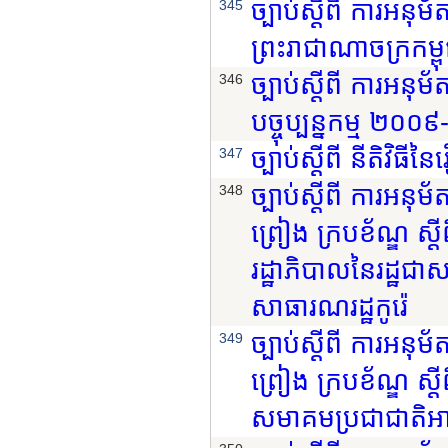
ច្បាប់ស្តីពី ការអន
345
ព្រះរាជាណាចក្រកម្ព
ច្បាប់ស្តីពី ការអនុ
346
បច្ចុប្បន្នកម្ម ២
ច្បាប់ស្តីពី នីតិវិធ
347
ច្បាប់ស្តីពី ការអនុ
348
ព្រៀង ក្របខ័ណ្ឌ ស្តី
រដ្ឋាភិបាលនៃរដ្ឋជា
សាធារណរដ្ឋកូរ៉េ
ច្បាប់ស្តីពី ការអនុ
349
ព្រៀង ក្របខ័ណ្ឌ ស្តី
សមាគមប្រជាជាតិអាស