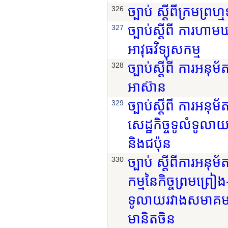
ច្បាប់ ស្តីពីក្រមព្រហ្
326
ច្បាប់ស្តីពី ការហាមឃ
327
អាវុធវិទ្យុសកម្ម
ច្បាប់ស្តីពី ការអន
328
អាស៊ាន
ច្បាប់ស្តីពី ការអនុ
329
សេដ្ឋកិច្ចទូលំទូលា
និងជប៉ុន
ច្បាប់ ស្តីពីការអនុ
330
កម្មនៃកិច្ចព្រមព្រៀង
ទូលាយរវាងសមាគមប្រ
មានិតចិន