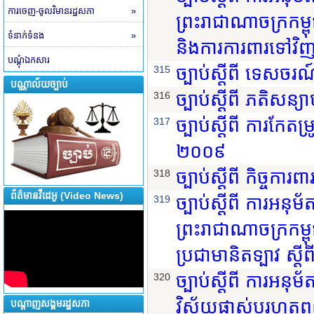
ការចេញ-ចូលវិមានរដ្ឋសភា
»
ព្រះរាជាណាចក្រកម្ព
ទំនាក់ទំនង
»
និងការការពារទៅវិ
បណ្តុំឯកសារ
ច្បាប់ស្តីពី ទេសចរណ
315
បណ្ណាល័យច្បាប់
ច្បាប់ស្តីពី ភតិសន្យាហ
316
ច្បាប់ស្តីពី ការកែតម្រ
317
២០០៩
ច្បាប់ស្តីពី កិច្ចកា
318
ព័ត៌មានវីដេអូ (Video News)
ច្បាប់ស្តីពី ការអនុ
319
ព្រះរាជាណាចក្រកម្ព
ប្រជាមានិតទ្បាវ ស្ត
ច្បាប់ស្តីពី ការអ
320
វិស័យផ្លាស់ប្តូរហត្
បណ្តាញសង្គមរដ្ឋសភា