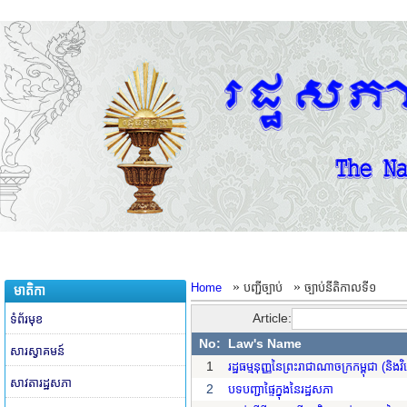
»
»
Home
បញ្ជីច្បាប់
ច្បាប់នីតិកាលទី១
មាតិកា
Article:
ទំព័រមុខ
No:
Law's Name
សារស្វាគមន៍
1
រដ្ឋធម្មនុញ្ញនៃព្រះរាជាណាចក្រកម្ពុជា (ន
សាវតារដ្ឋសភា
2
បទបញ្ជាផ្ទៃក្នុងនៃរដ្ឋសភា