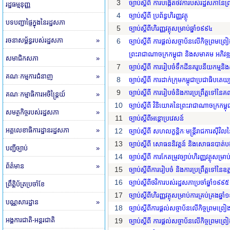
3
ច្បាប់ស្តីពី ការបង្កើតថវិការបស់រដ្ឋសភានៃព
រដ្ឋធម្មនុញ្ញ
4
ច្បាប់ស្តីពី ប្រព័ន្ធហិរញ្ញវត្ថុ
បទបញ្ជាផ្ទៃក្នុងនៃរដ្ឋសភា
5
ច្បាប់ស្តីពីហិរញ្ញវត្ថុសម្រាប់ឆ្នាំ១៩៩៤
រចនាសម្ព័ន្ធរបស់រដ្ឋសភា
»
6
ច្បាប់ស្តីពី ការផ្តល់សច្ចាប័នលើកិច្ចព្រម
ព្រះរាជាណាចក្រកម្ពុជា និងសមាគម អភិវឌ្ឍ
សមាជិកសភា
»
7
ច្បាប់ស្តីពី ការរៀបចំទឹកដីនគរូបនីយកម្មន
គណៈកម្មការជំនាញ
»
8
ច្បាប់ស្តីពី ការដាក់ក្រុមកម្ពុជាប្រជាធិបតេយ
9
ច្បាប់ស្តីពី ការរៀបចំនិងការប្រព្រឹត្តទៅនៃគណៈ
គណៈកម្មាធិការអចិន្ត្រៃយ៍
»
10
ច្បាប់ស្តីពី វិនិយោគនៃព្រះរាជាណាចក្រកម្ពុ
សមត្ថកិច្ចរបស់រដ្ឋសភា
»
11
ច្បាប់ស្តីពីអន្តោប្រវេសន៍
អគ្គលេខាធិការដ្ឋានរដ្ឋសភា
»
12
ច្បាប់ស្តីពី សហលក្ខន្តិកៈមន្រ្តីរាជការស៊ីវ
13
ច្បាប់ស្តីពី សោធននិវត្តន៍ និងសោធនបា
បញ្ជីច្បាប់
»
14
ច្បាប់ស្តីពី ការកែតម្រូវច្បាប់ហិរញ្ញវត្ថុសម្រា
ព័ត៌មាន
»
15
ច្បាប់ស្តីពីការរៀបចំ និងការប្រព្រឹត្តទៅនៃឧត
16
ច្បាប់ស្តីពីថវិការបស់រដ្ឋសភាប្រចាំឆ្នាំ១៩៩៥
ព្រឹត្តិប័ត្រប្រចាំខែ
17
ច្បាប់ស្តីពីហិរញ្ញវត្ថុសម្រាប់ការគ្រប់គ្រងឆ្ន
បណ្ណសារដ្ឋាន
»
18
ច្បាប់ស្តីពីការផ្តល់សច្ចាប័នលើកិច្ចព្រមព
អង្គការជាតិ-អន្តរជាតិ
19
ច្បាប់ស្តីពី ការផ្តល់សច្ចាប័នលើកិច្ចព្រ