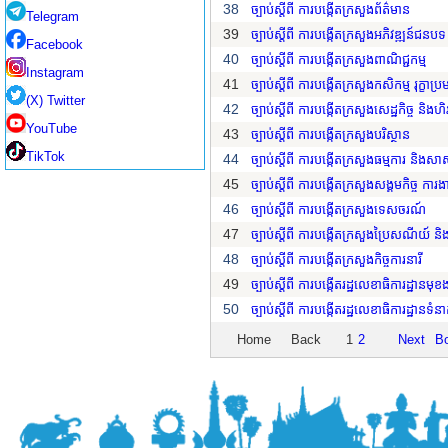
38
ច្បាប់ស្តីពី ការបង្កើតក្រសួងព័ត៌មាន
Telegram
39
ច្បាប់ស្តីពី ការបង្កើតក្រសួងអភិវឌ្ឍន៍ជនបទ
Facebook
40
ច្បាប់ស្តីពី ការបង្កើតក្រសួងពាណិជ្ជកម្ម
Instagram
41
ច្បាប់ស្តីពី ការបង្កើតក្រសួងកសិកម្ម រុក្ខា
(X) Twitter
42
ច្បាប់ស្តីពី ការបង្កើតក្រសួងសេដ្ឋកិច្ច និងហិរញ
YouTube
43
ច្បាប់ស្តីពី ការបង្កើតក្រសួងបរិស្ថាន
TikTok
44
ច្បាប់ស្តីពី ការបង្កើតក្រសួងធម្មការ និងស
45
ច្បាប់ស្តីពី ការបង្កើតក្រសួងសង្គមកិច្ច កា
46
ច្បាប់ស្តីពី ការបង្កើតក្រសួងទេសចរណ៍
47
ច្បាប់ស្តីពី ការបង្កើតក្រសួងប្រៃសណីយ៍ 
48
ច្បាប់ស្តីពី ការបង្កើតក្រសួងកិច្ចការនារី
49
ច្បាប់ស្តីពី ការបង្កើតរដ្ឋលេខាធិការដ្ឋាន
50
ច្បាប់ស្តីពី ការបង្កើតរដ្ឋលេខាធិការដ្ឋានទ
Home
Back
1
2
Next
B