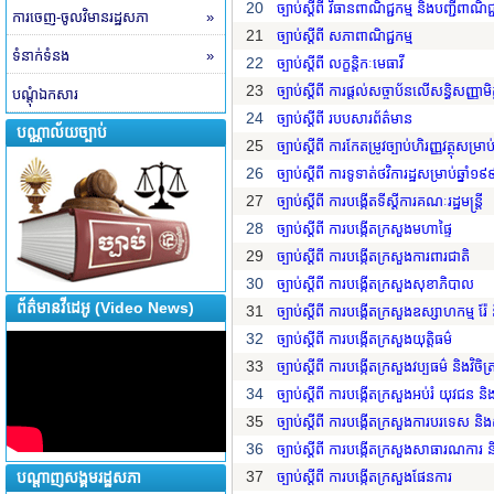
20
ច្បាប់ស្តីពី វិធានពាណិជ្ជកម្ម និងបញ្ជីពាណិជ្
ការចេញ-ចូលវិមានរដ្ឋសភា
»
21
ច្បាប់ស្តីពី សភាពាណិជ្ជកម្ម
ទំនាក់ទំនង
»
22
ច្បាប់ស្តីពី លក្ខន្តិកៈមេធាវី
23
ច្បាប់ស្តីពី ការផ្តល់សច្ចាប័នលើសន្ធិសញ្ញា
បណ្តុំឯកសារ
24
ច្បាប់ស្តីពី របបសារព័ត៌មាន
បណ្ណាល័យច្បាប់
25
ច្បាប់ស្តីពី ការកែតម្រូវច្បាប់ហិរញ្ញវត្ថុសម្រា
26
ច្បាប់ស្តីពី ការទូទាត់ថវិការដ្ឋសម្រាប់ឆ្នាំ១
27
ច្បាប់ស្តីពី ការបង្កើតទីស្តីការគណៈរដ្ឋមន្រ្តី
28
ច្បាប់ស្តីពី ការបង្កើតក្រសួងមហាផ្ទៃ
29
ច្បាប់ស្តីពី ការបង្កើតក្រសួងការពារជាតិ
30
ច្បាប់ស្តីពី ការបង្កើតក្រសួងសុខាភិបាល
ព័ត៌មានវីដេអូ (Video News)
31
ច្បាប់ស្តីពី ការបង្កើតក្រសួងឧស្សាហកម្ម រ
32
ច្បាប់ស្តីពី ការបង្កើតក្រសួងយុត្តិធម៌
33
ច្បាប់ស្តីពី ការបង្កើតក្រសួងវប្បធម៌ និងវិចិត
34
ច្បាប់ស្តីពី ការបង្កើតក្រសួងអប់រំ យុវជន ន
35
ច្បាប់ស្តីពី ការបង្កើតក្រសួងការបរទេស និង
36
ច្បាប់ស្តីពី ការបង្កើតក្រសួងសាធារណការ ន
37
បណ្តាញសង្គមរដ្ឋសភា
ច្បាប់ស្តីពី ការបង្កើតក្រសួងផែនការ