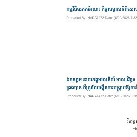
កម្មវិធីមរតកចំណេះ កិច្ចសម្ភាសន៍ពិសេ
Preparied By:
NARA1472
Date: (
6/29/2026 7:3
ឯកឧត្តម នាយឧត្តមសេនីយ៍ មាស វិរិទ្ធ៖
គ្រងបាន ក៏ត្រូវតែបង្កើនការបង្ក្រាបឱ្យកាន
Preparied By:
NARA1472
Date: (
6/16/2026 9:3
វីដេអ
«ទ