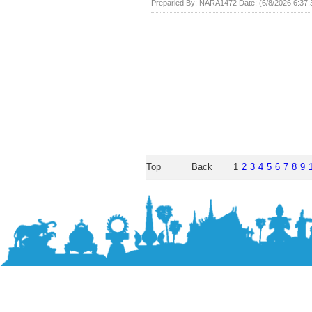
Preparied By:
NARA1472
Date: (
6/8/2026 6:37
Top
Back
1
2
3
4
5
6
7
8
9