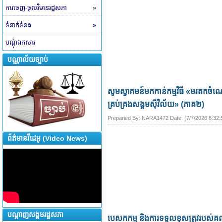
ការចេញ-ចូលវិមានរដ្ឋសភា
»
ទំនាក់ទំនង
»
បណ្តុំឯកសារ
បណ្ណាល័យច្បាប់
សូមស្វាគមន៍មកកាន់កម្មវិធី «មរតកចំ
គ្រប់គ្រងសង្គមស៊ីវិល័យ» (ភាគ២)
Preparied By:
NARA1472
Date: (
7/7/2026 8:32
ព័ត៌មានវីដេអូ (Video News)
បណ្តាញសង្គមរដ្ឋសភា
បេសកកម្ម និងការទទួលខុសត្រូវរបស់គណ