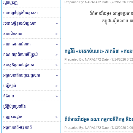
រដ្ឋធម្មនុញ្ញ
Preparied By:
NARA1472
Date: (
7/29/2026 11:
បទបញ្ជាផ្ទៃក្នុងនៃរដ្ឋសភា
ព័ត៌មានវីដេអូ៖​ សម្តេចប្រធា
កម្ពុជា-វៀតណាម តា
រចនាសម្ព័ន្ធរបស់រដ្ឋសភា
»
សមាជិកសភា
»
គណៈកម្មការជំនាញ
»
កម្មវិធី «មរតកចំណេះ» ភាគទី៣ «ការអប
គណៈកម្មាធិការអចិន្ត្រៃយ៍
»
Preparied By:
NARA1472
Date: (
7/14/2026 8:3
សមត្ថកិច្ចរបស់រដ្ឋសភា
»
អគ្គលេខាធិការដ្ឋានរដ្ឋសភា
»
បញ្ជីច្បាប់
»
ព័ត៌មាន
»
ព្រឹត្តិប័ត្រប្រចាំខែ
បណ្ណសារដ្ឋាន
»
ព័ត៌មានវីដេអូ៖ គណៈកម្មការនីតិកម្ម និង
អង្គការជាតិ-អន្តរជាតិ
Preparied By:
NARA1472
Date: (
7/13/2026 2:0