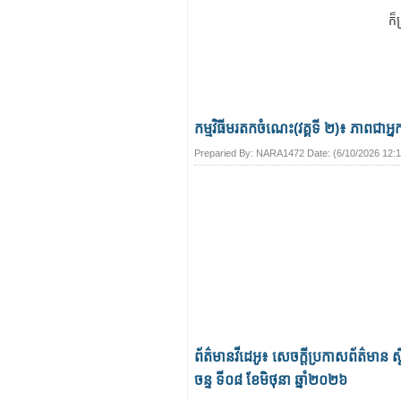
ក៏ត
កម្មវិធីមរតកចំណេះ(វគ្គទី ២)៖ ភាពជាអ្នក
Preparied By:
NARA1472
Date: (
6/10/2026 12:
ព័ត៌មានវីដេអូ៖ សេចក្តីប្រកាសព័ត៌មាន ស្ត
ចន្ទ ទី០៨ ខែមិថុនា ឆ្នាំ២០២៦