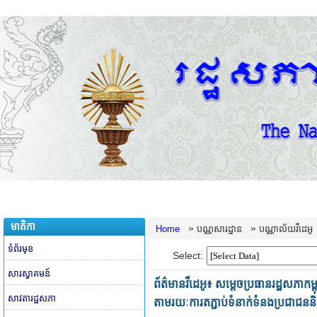
មាតិកា
»
»
Home
បណ្ណសារដ្ឋាន
បណ្ណាល័យវីដេអូ
ទំព័រមុខ
Select:
សារស្វាគមន៍
ព័ត៌មានវីដេអូ៖​ សម្តេចប្រធានរដ្ឋសភាកម
សាវតារដ្ឋសភា
តាមរយៈការតភ្ជាប់ទំនាក់ទំនងប្រជាជនន