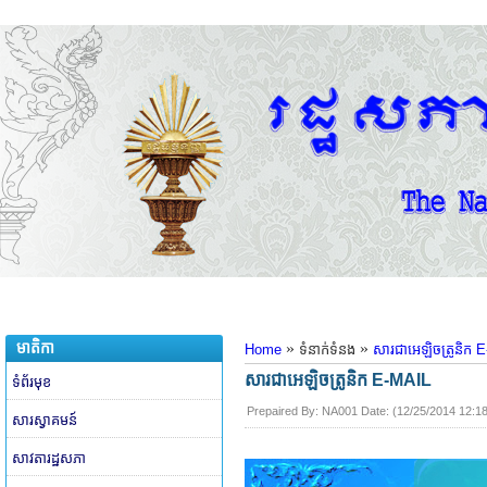
មាតិកា
»
»
Home
ទំនាក់ទំនង
សារជាអេឡិចត្រូនិក​
សារជាអេឡិចត្រូនិក​ E-MAIL
ទំព័រមុខ
Prepaired By:
NA001
​ Date: (
12/25/2014 12:1
សារស្វាគមន៍
សាវតារដ្ឋសភា