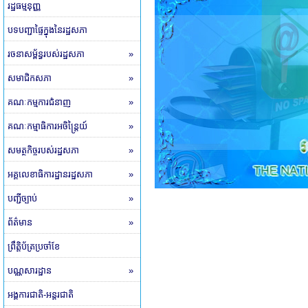
រដ្ឋធម្មនុញ្ញ
បទបញ្ជាផ្ទៃក្នុងនៃរដ្ឋសភា
រចនាសម្ព័ន្ធរបស់រដ្ឋសភា
»
សមាជិកសភា
»
គណៈកម្មការជំនាញ
»
គណៈកម្មាធិការអចិន្ត្រៃយ៍
»
សមត្ថកិច្ចរបស់រដ្ឋសភា
»
អគ្គលេខាធិការដ្ឋានរដ្ឋសភា
»
បញ្ជីច្បាប់
»
ព័ត៌មាន
»
ព្រឹត្តិប័ត្រប្រចាំខែ
បណ្ណសារដ្ឋាន
»
អង្គការជាតិ-អន្តរជាតិ