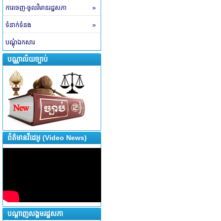
ការចេញ-ចូលវិមានរដ្ឋសភា
»
ទំនាក់ទំនង
»
បណ្តុំឯកសារ
បណ្ណាល័យច្បាប់
ព័ត៌មានវីដេអូ (Video News)
បណ្តាញសង្គមរដ្ឋសភា