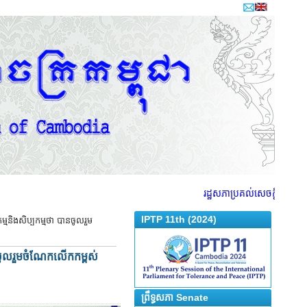
រដ្ឋសភាប្រគល់សេចក្តីព្រាងច្បាប់វិសោធ
IPTP 11th (2024)
្មនិងសិប្បកម្មថា បានចូលរួម
នចូលរួមចំណែកលើកកម្ពស់
ព្រឹទ្ធសភា Senate