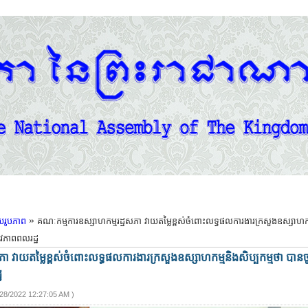
»
យរូបភាព
គណៈកម្មការឧស្សាហកម្មរដ្ឋសភា វាយតម្លៃខ្ពស់ចំពោះលទ្ធផលការងារក្រសួងឧស្សាហកម
ីវភាពពលរដ្ឋ
ភា វាយតម្លៃខ្ពស់ចំពោះលទ្ធផលការងារក្រសួងឧស្សាហកម្មនិងសិប្បកម្មថា បា
ឋ
/28/2022 12:27:05 AM
)