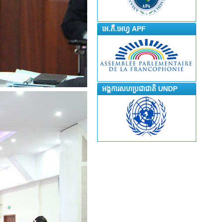
អេ.ភី.អេហ្វ APF
អង្គការសហប្រជាជាតិ UNDP