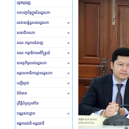
រដ្ឋធម្មនុញ្ញ
បទបញ្ជាផ្ទៃក្នុងនៃរដ្ឋសភា
រចនាសម្ព័ន្ធរបស់រដ្ឋសភា
»
សមាជិកសភា
»
គណៈកម្មការជំនាញ
»
គណៈកម្មាធិការអចិន្ត្រៃយ៍
»
សមត្ថកិច្ចរបស់រដ្ឋសភា
»
អគ្គលេខាធិការដ្ឋានរដ្ឋសភា
»
បញ្ជីច្បាប់
»
ព័ត៌មាន
»
ព្រឹត្តិប័ត្រប្រចាំខែ
បណ្ណសារដ្ឋាន
»
អង្គការជាតិ-អន្តរជាតិ