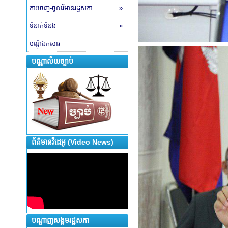
ការចេញ-ចូលវិមានរដ្ឋសភា
»
ទំនាក់ទំនង
»
បណ្តុំឯកសារ
បណ្ណាល័យច្បាប់
ព័ត៌មានវីដេអូ (Video News)
បណ្តាញសង្គមរដ្ឋសភា