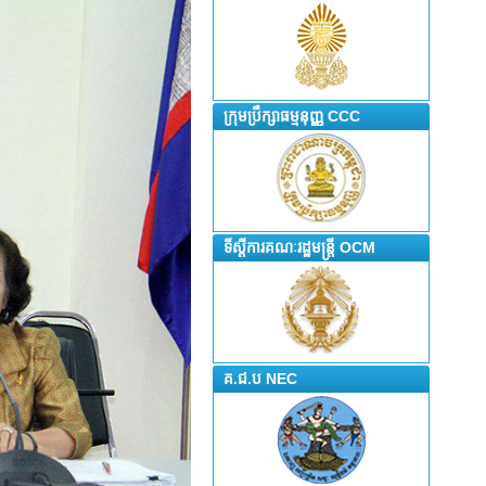
ក្រុមប្រឹក្សាធម្មនុញ្ញ CCC
ទីស្តីការគណៈរដ្ឋមន្រ្តី OCM
គ.ជ.ប NEC