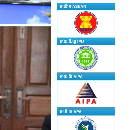
អាស៊ាន ASEAN
អាយ.ភី.យូ IPU
អាយ.ប៉ា AIPA
អេ.ភី.អេ APA