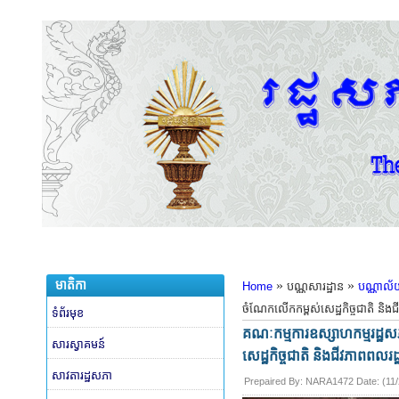
មាតិកា
»
»
Home
បណ្ណសារដ្ឋាន
បណ្ណាល័
ចំណែកលើកកម្ពស់សេដ្ឋកិច្ចជាតិ និងជ
ទំព័រមុខ
គណៈកម្មការឧស្សាហកម្មរដ្ឋស
សារស្វាគមន៍
សេដ្ឋកិច្ចជាតិ និងជីវភាពពលរដ្
សាវតារដ្ឋសភា
Prepaired By:
NARA1472
​ Date: (
11