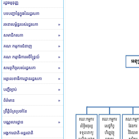
រដ្ឋធម្មនុញ្ញ
បទបញ្ជាផ្ទៃក្នុងនៃរដ្ឋសភា
រចនាសម្ព័ន្ធរបស់រដ្ឋសភា
»
សមាជិកសភា
»
គណៈកម្មការជំនាញ
»
គណៈកម្មាធិការអចិន្ត្រៃយ៍
»
សមត្ថកិច្ចរបស់រដ្ឋសភា
»
អគ្គលេខាធិការដ្ឋានរដ្ឋសភា
»
បញ្ជីច្បាប់
»
ព័ត៌មាន
»
ព្រឹត្តិប័ត្រប្រចាំខែ
បណ្ណសារដ្ឋាន
»
អង្គការជាតិ-អន្តរជាតិ