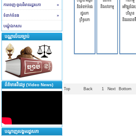
ការចេញ-ចូលវិមានរដ្ឋសភា
»
ទំនាក់ទំនង
»
បណ្តុំឯកសារ
បណ្ណាល័យច្បាប់
ព័ត៌មានវីដេអូ (Video News)
Top
Back
1
Next
Bottom
បណ្តាញសង្គមរដ្ឋសភា