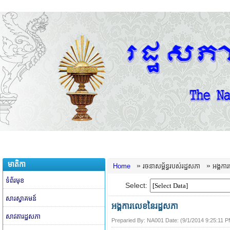
មាតិកា
»
»
Home
រចនាសម្ព័ន្ធរបស់រដ្ឋសភា
អង្គកា
ទំព័រមុខ
Select:
សារស្វាគមន៍
អង្គការលេខនៃរដ្ឋសភា
សាវតារដ្ឋសភា
Preparied By:
NA001
Date: (
9/1/2014 9:25:11 