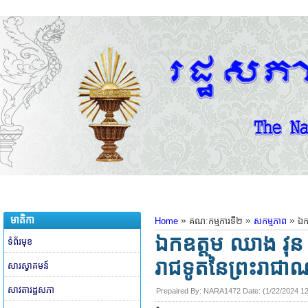
មាតិកា
»
»
»
Home
គណៈកម្មការទី២
សកម្មភាព
ឯក
ឯកឧត្តម ឈាង វុន 
ទំព័រមុខ
រាជទូតនៃព្រះរាជាណា
សារស្វាគមន៍
សាវតារដ្ឋសភា
Prepaired By:
NARA1472
​ Date: (
1/22/2024 1