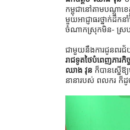
កម្ពុជានៅតាមបណ្តាខេត
មួយអាជ្ញាធរថ្នាក់ដ
ចំណាកស្រុកមិន- ស្រ
ជាមួយនឹងការជូនពរជ
រាជទូតថៃបំពេញភារកិច្
ឈាង វុន
ក៏បានស្នើឱ្
នានារបស់ ពលករ ក៏ដូ