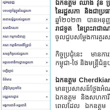
ឯកឧត្តម ឈាង វុន ប្រធ
រដ្ឋធម្មនុញ្ញ
នៃរដ្ឋសភា និងជាប្រធាន
បទបញ្ជាផ្ទៃក្នុងនៃរដ្ឋសភា
ឆ្នាំ២០២៣ បានអនុញ
រចនាសម្ព័ន្ធរបស់រដ្ឋសភា
»
រាជទូត នៃព្រះរាជាណា
សមាជិកសភា
»
ចូលជួបសម្តែងការគួរស
គណៈកម្មការជំនាញ
»
គណៈកម្មាធិការអចិន្ត្រៃយ៍
»
កិច្ចប្រជុំនេះ មានក
សមត្ថកិច្ចរបស់រដ្ឋសភា
»
កម្ពុជា-ថៃ និងមន្ត្រី
អគ្គលេខាធិការដ្ឋានរដ្ឋសភា
»
បញ្ជីច្បាប់
»
ឯកឧត្តម Cherdkiar
ព័ត៌មាន
»
មានប្រសាសន៍ថ្លែង
ព្រឹត្តិប័ត្រប្រចាំខែ
ឯកឧត្តម និងសហការី
បណ្ណសារដ្ឋាន
»
ពេលដែល ឯកឧត្តម កា
អង្គការជាតិ-អន្តរជាតិ