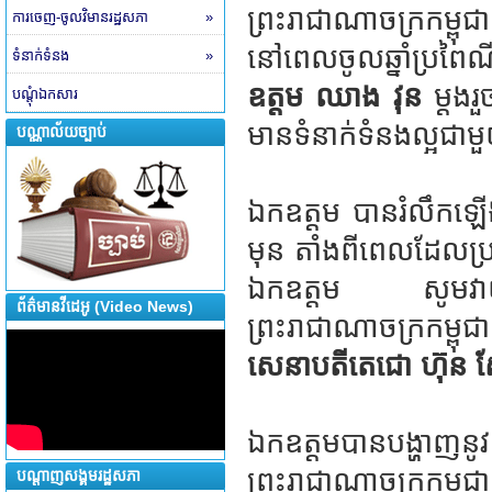
ព្រះរាជាណាចក្រកម
ការចេញ-ចូលវិមានរដ្ឋសភា
»
នៅពេលចូលឆ្នាំប្រពៃ
ទំនាក់ទំនង
»
ឧត្តម ឈាង វុន
ម្តងរ
បណ្តុំឯកសារ
មានទំនាក់ទំនងល្អជាម
បណ្ណាល័យច្បាប់
ឯកឧត្តម បានរំលឹកឡើងវ
មុន តាំងពីពេលដែលប្
ឯកឧត្តម សូមវាយតម្
ព័ត៌មានវីដេអូ (Video News)
ព្រះរាជាណាចក្រកម្ពុ
សេនាបតីតេជោ ហ៊ុន សែន
ឯកឧត្តមបានបង្ហាញនូវក
ព្រះរាជាណាចក្រកម្ពុ
បណ្តាញសង្គមរដ្ឋសភា