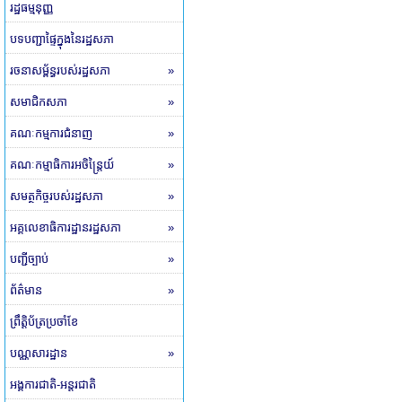
រដ្ឋធម្មនុញ្ញ
បទបញ្ជាផ្ទៃក្នុងនៃរដ្ឋសភា
រចនាសម្ព័ន្ធរបស់រដ្ឋសភា
»
សមាជិកសភា
»
គណៈកម្មការជំនាញ
»
គណៈកម្មាធិការអចិន្ត្រៃយ៍
»
សមត្ថកិច្ចរបស់រដ្ឋសភា
»
អគ្គលេខាធិការដ្ឋានរដ្ឋសភា
»
បញ្ជីច្បាប់
»
ព័ត៌មាន
»
ព្រឹត្តិប័ត្រប្រចាំខែ
បណ្ណសារដ្ឋាន
»
អង្គការជាតិ-អន្តរជាតិ