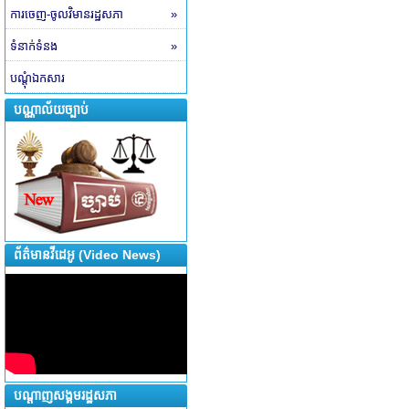
ការចេញ-ចូលវិមានរដ្ឋសភា
»
ទំនាក់ទំនង
»
បណ្តុំឯកសារ
បណ្ណាល័យច្បាប់
ព័ត៌មានវីដេអូ (Video News)
បណ្តាញសង្គមរដ្ឋសភា