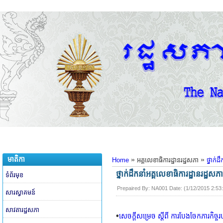
មាតិកា
»
»
Home
អគ្គលេខាធិការដ្ឋានរដ្ឋសភា
ថ្នាក់ដឹ
ថ្នាក់ដឹកនាំអគ្គលេខាធិការដ្ឋានរដ្ឋសភា
ទំព័រមុខ
Prepaired By:
NA001
​ Date: (
1/12/2015 2:53
សារស្វាគមន៍
សាវតារដ្ឋសភា
•
សេចក្តីសម្រេច ស្តីពី ការបែងចែកភារកិច្ចរ