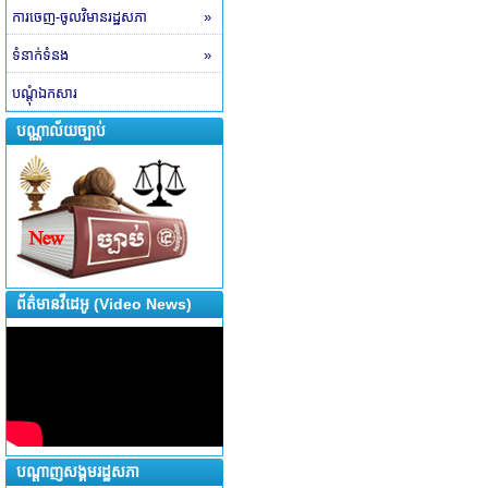
ការចេញ-ចូលវិមានរដ្ឋសភា
»
ទំនាក់ទំនង
»
បណ្តុំឯកសារ
បណ្ណាល័យច្បាប់
ព័ត៌មានវីដេអូ (Video News)
បណ្តាញសង្គមរដ្ឋសភា