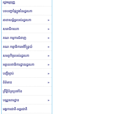
រដ្ឋធម្មនុញ្ញ
បទបញ្ជាផ្ទៃក្នុងនៃរដ្ឋសភា
រចនាសម្ព័ន្ធរបស់រដ្ឋសភា
»
សមាជិកសភា
»
គណៈកម្មការជំនាញ
»
គណៈកម្មាធិការអចិន្ត្រៃយ៍
»
សមត្ថកិច្ចរបស់រដ្ឋសភា
»
អគ្គលេខាធិការដ្ឋានរដ្ឋសភា
»
បញ្ជីច្បាប់
»
ព័ត៌មាន
»
ព្រឹត្តិប័ត្រប្រចាំខែ
បណ្ណសារដ្ឋាន
»
អង្គការជាតិ-អន្តរជាតិ