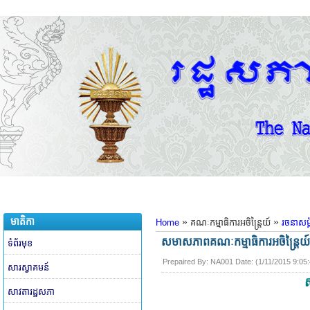
មាតិកា
»
»
Home
គណៈកម្មាធិការអចិន្ត្រៃយ៍
រចនាសម្ព័
សមាសភាពគណៈកម្មាធិការអចិន្ត្រៃយ៍
ទំព័រមុខ
Prepaired By:
NA001
​ Date: (
1/11/2015 9:05
សារស្វាគមន៍
ស
សាវតារដ្ឋសភា