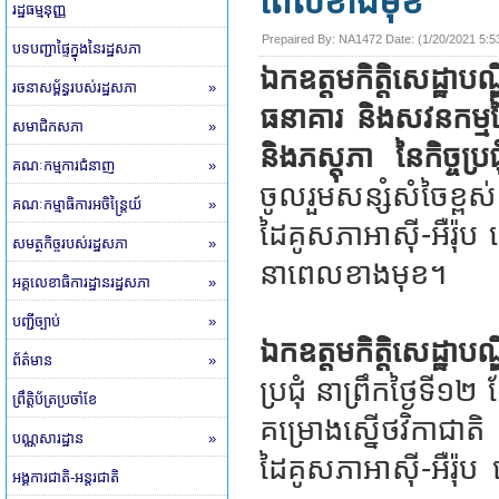
ពេលខាងមុខ
រដ្ឋធម្មនុញ្ញ
Prepaired By:
NA1472
​ Date: (
1/20/2021 5:5
បទបញ្ជាផ្ទៃក្នុងនៃរដ្ឋសភា
ឯកឧត្តមកិត្តិសេដ្ឋា
រចនាសម្ព័ន្ធរបស់រដ្ឋសភា
»
ធនាគារ និងសវនកម្មនៃរ
សមាជិកសភា
»
និងភស្តុភា នៃកិច្ចប
គណៈកម្មការជំនាញ
»
ចូលរួមសន្សំសំចៃខ្
គណៈកម្មាធិការអចិន្ត្រៃយ៍
»
ដៃគូសភាអាស៊ី-អឺរ៉ុប
សមត្ថកិច្ចរបស់រដ្ឋសភា
»
នាពេលខាងមុខ។
អគ្គលេខាធិការដ្ឋានរដ្ឋសភា
»
បញ្ជីច្បាប់
»
ឯកឧត្តមកិត្តិសេដ្ឋ
ព័ត៌មាន
»
ប្រជុំ នាព្រឹកថ្ងៃទី១
ព្រឹត្តិប័ត្រប្រចាំខែ
គម្រោងស្នើថវិកាជា
បណ្ណសារដ្ឋាន
»
ដៃគូសភាអាស៊ី-អឺរ៉ុ
អង្គការជាតិ-អន្តរជាតិ