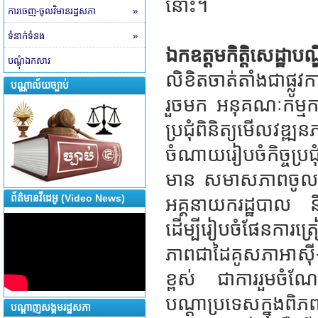
នោះ។
ការចេញ-ចូលវិមានរដ្ឋសភា
»
ទំនាក់ទំនង
»
ឯកឧត្តមកិត្តិសេដ្ឋា
បណ្តុំឯកសារ
លិខិតចាត់តាំងជាផ្លូ
បណ្ណាល័យច្បាប់
រួចមក អនុគណៈកម្មការហ
ប្រជុំពិនិត្យមើលវឌ
ចំណាយរៀបចំកិច្ចប្រ
មាន សមាសភាពចូលរួម
ព័ត៌មានវីដេអូ (Video News)
អគ្គនាយករដ្ឋបាល និ
ដើម្បីរៀបចំផែនការត្រ
ភាពជាដៃគូសភាអាស៊ី
ខ្ពស់ ជាការរួមចំណ
បណ្តាប្រទេសក្នុងពិ
បណ្តាញសង្គមរដ្ឋសភា