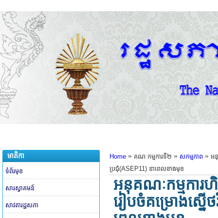
មាតិកា
»
»
»
Home
គណៈកម្មការទី២
សកម្មភាព
អនុ
ប្រជុំ(ASEP11) នាពេលខាងមុខ
ទំព័រមុខ
អនុគណៈកម្មការហិរញ្ញ
សារស្វាគមន៍
រៀបចំគម្រោងស្នើថវ
សាវតារដ្ឋសភា