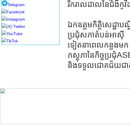
រីករាលដាលនៃជំងឺកូវ
Telegram
Facebook
Instagram
ឯកឧត្តមកិត្តិសេដ្ឋា
(X) Twitter
ប្រជុំសភាតំបន់អាស៊ី 
YouTube
TikTok
ទៀតនាពេលកន្លងមក ឯកឧ
ភស្តុភានៃកិច្ចប្រជ
និងទទួលជោគជ័យជាក