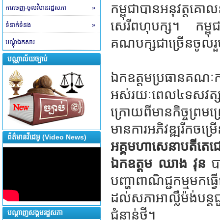
កម្ពុជាបានអនុវត្តគ
ការចេញ-ចូលវិមានរដ្ឋសភា
»
សេរីពហុបក្ស។ កម្ពុ
ទំនាក់ទំនង
»
គណបក្សជាច្រើនចូលរួម
បណ្តុំឯកសារ
បណ្ណាល័យច្បាប់
ឯកឧត្តមប្រធានគណៈកម្
អស់រយៈពេល៤ទសវត្សរ៍។ 
ក្រោយពីមានកិច្ចព្រមព្រ
មានការអភិវឌ្ឍរីកច
ព័ត៌មានវីដេអូ (Video News)
អគ្គមហាសេនាបតីតេជោ
ឯកឧត្តម​ ឈាង វុន
បា
បញ្ហាពាណិជ្ជកម្មម
ដល់សភាអាល្លឺម៉ង់បន
ជំនាន់ថ្មី។
បណ្តាញសង្គមរដ្ឋសភា