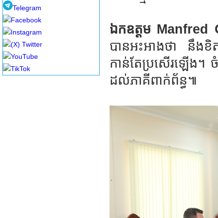
Telegram
Facebook
ឯកឧត្តម​ Manfred
Instagram
បានអះអាងថា នឹងខិតខំ
(X) Twitter
YouTube
កាន់តែប្រសើរឡើង។ ច
TikTok
ដល់ភាគីពាក់ព័ន្ធ៕