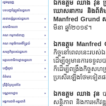
ឯកឧត្តម​ ឈាង វុន​ ប្
រដ្ឋធម្មនុញ្ញ
ឃោសនាការ និងព័ត៌ម
បទបញ្ជាផ្ទៃក្នុងនៃរដ្ឋសភា
Manfred Grund សម
រចនាសម្ព័ន្ធរបស់រដ្ឋសភា
»
មីនា​ ឆ្នាំ២០១៩។
សមាជិកសភា
»
គណៈកម្មការជំនាញ
»
ឯកឧត្តម​ Manfred
គណៈកម្មាធិការអចិន្ត្រៃយ៍
»
កិច្ចនៅពេលនេះរបស់ឯក
សមត្ថកិច្ចរបស់រដ្ឋសភា
»
ដើម្បីឲ្យមានការទទួលបា
អគ្គលេខាធិការដ្ឋានរដ្ឋសភា
»
ក៏ដើម្បីពង្រឹងកិច្ចសហប
បញ្ជីច្បាប់
»
ប្រសើរឡើងថែមទៀតផ
ព័ត៌មាន
»
ព្រឹត្តិប័ត្រប្រចាំខែ
ឯកឧត្តម​ ឈាង វុន
បា
បណ្ណសារដ្ឋាន
»
សន្តិភាព និងការអភិវ
អង្គការជាតិ-អន្តរជាតិ