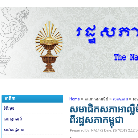
មាតិកា
»
»
»
Home
គណៈកម្មការទី៥
សកម្មភាព
សមា
សមាជិកសភាអាល្លឺម៉
ទំព័រមុខ
ពីរដ្ឋសភាកម្ពុជា
សារស្វាគមន៍
សាវតារដ្ឋសភា
Prepaired By:
NA1472
​ Date: (
3/7/2019 2:12: