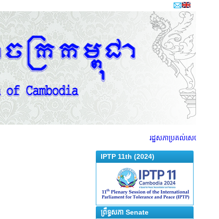
រដ្ឋសភាប្រគល់សេចក្តីព្រាងច្
IPTP 11th (2024)
ព្រឹទ្ធសភា Senate