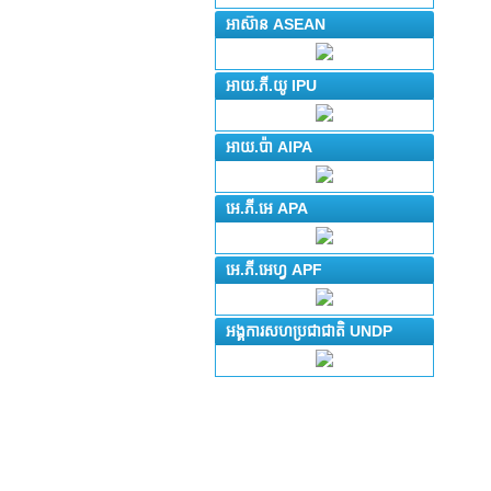
អាស៊ាន ASEAN
អាយ.ភី.យូ IPU
អាយ.ប៉ា AIPA
អេ.ភី.អេ APA
អេ.ភី.អេហ្វ APF
អង្គការសហប្រជាជាតិ UNDP