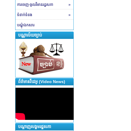
ការចេញ-ចូលវិមានរដ្ឋសភា
»
ទំនាក់ទំនង
»
បណ្តុំឯកសារ
បណ្ណាល័យច្បាប់
ព័ត៌មានវីដេអូ (Video News)
បណ្តាញសង្គមរដ្ឋសភា