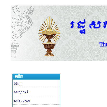
មាតិកា
ទំព័រមុខ
សារស្វាគមន៍
សាវតារដ្ឋសភា