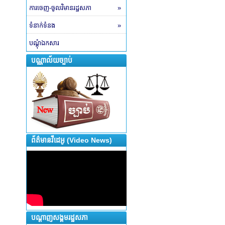
ការចេញ-ចូលវិមានរដ្ឋសភា
»
ទំនាក់ទំនង
»
បណ្តុំឯកសារ
បណ្ណាល័យច្បាប់
ព័ត៌មានវីដេអូ (Video News)
បណ្តាញសង្គមរដ្ឋសភា