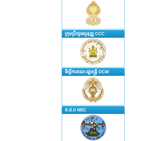
ក្រុមប្រឹក្សាធម្មនុញ្ញ CCC
ទីស្តីការគណៈរដ្ឋមន្រ្តី OCM
គ.ជ.ប NEC