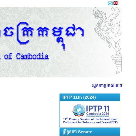
រដ្ឋសភាប្រគល់សេចក្តីព្រាងច្ប
IPTP 11th (2024)
ព្រឹទ្ធសភា Senate