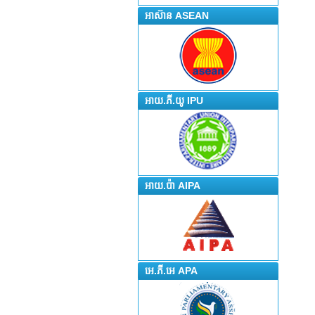
អាស៊ាន ASEAN
អាយ.ភី.យូ IPU
អាយ.ប៉ា AIPA
អេ.ភី.អេ APA