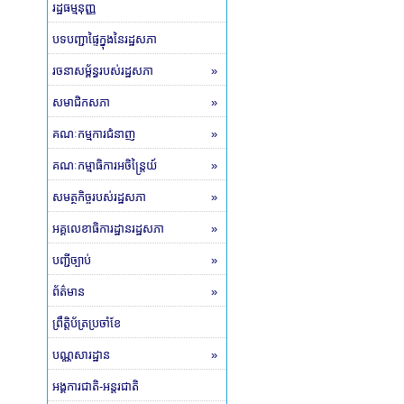
រដ្ឋធម្មនុញ្ញ
បទបញ្ជាផ្ទៃក្នុងនៃរដ្ឋសភា
រចនាសម្ព័ន្ធរបស់រដ្ឋសភា
»
សមាជិកសភា
»
គណៈកម្មការជំនាញ
»
គណៈកម្មាធិការអចិន្ត្រៃយ៍
»
សមត្ថកិច្ចរបស់រដ្ឋសភា
»
អគ្គលេខាធិការដ្ឋានរដ្ឋសភា
»
បញ្ជីច្បាប់
»
ព័ត៌មាន
»
ព្រឹត្តិប័ត្រប្រចាំខែ
បណ្ណសារដ្ឋាន
»
អង្គការជាតិ-អន្តរជាតិ