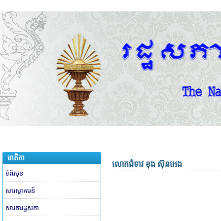
មាតិកា
លោកជំទាវ ខុង ស៊ុនអេង
ទំព័រមុខ
សារស្វាគមន៍
សាវតារដ្ឋសភា