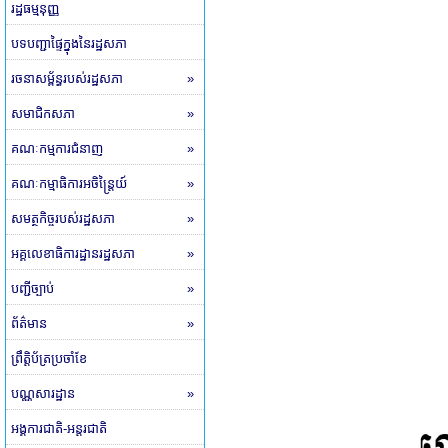
រដ្ឋធម្មនុញ្ញ
បទបញ្ជាផ្ទៃក្នុងនៃរដ្ឋសភា
រចនាសម្ព័ន្ធរបស់រដ្ឋសភា
»
សមាជិកសភា
»
គណៈកម្មការជំនាញ
»
គណៈកម្មាធិការអចិន្ត្រៃយ៍
»
សមត្ថកិច្ចរបស់រដ្ឋសភា
»
អគ្គលេខាធិការដ្ឋានរដ្ឋសភា
»
បញ្ជីច្បាប់
»
ព័ត៌មាន
»
ព្រឹត្តិប័ត្រប្រចាំខែ
បណ្ណសារដ្ឋាន
»
អង្គការជាតិ-អន្តរជាតិ