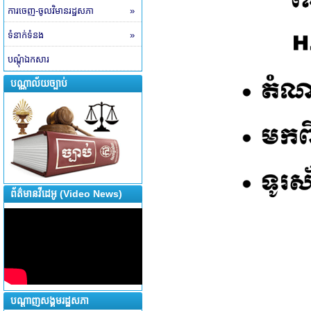
ការចេញ-ចូលវិមានរដ្ឋសភា
»
ទំនាក់ទំនង
»
បណ្តុំឯកសារ
បណ្ណាល័យច្បាប់
ព័ត៌មានវីដេអូ (Video News)
បណ្តាញសង្គមរដ្ឋសភា