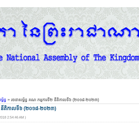
»
ព័ន្ធ
រចនាសម្ព័ន្ធ គណៈកម្មការទី២ នីតិកាលទី៦ (២០១៨-២០២៣)
ទី២ នីតិកាលទី៦ (២០១៨-២០២៣)
2018 2:54:46 AM
)