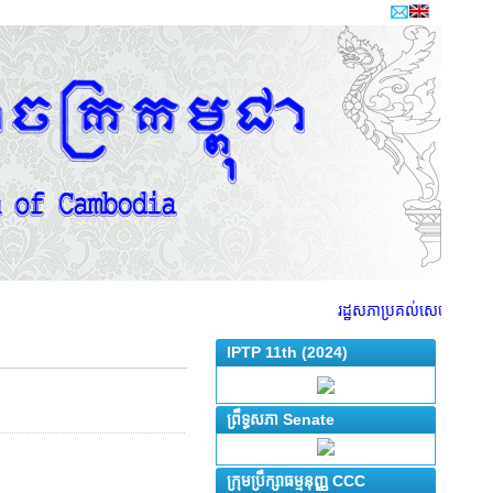
រដ្ឋសភាប្រគល់សេចក្តីព្រាងច្
IPTP 11th (2024)
ព្រឹទ្ធសភា Senate
ក្រុមប្រឹក្សាធម្មនុញ្ញ CCC