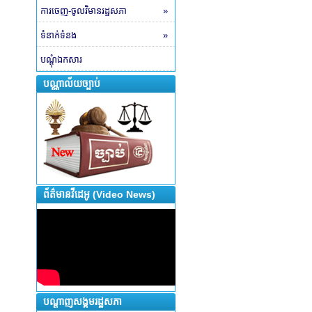
ការចេញ-ចូលវិមានរដ្ឋសភា
»
ទំនាក់ទំនង
»
បណ្តុំឯកសារ
បណ្ណាល័យច្បាប់
ព័ត៌មានវីដេអូ (Video News)
បណ្តាញសង្គមរដ្ឋសភា