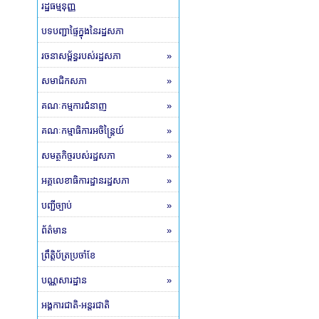
រដ្ឋធម្មនុញ្ញ
បទបញ្ជាផ្ទៃក្នុងនៃរដ្ឋសភា
រចនាសម្ព័ន្ធរបស់រដ្ឋសភា
»
សមាជិកសភា
»
គណៈកម្មការជំនាញ
»
គណៈកម្មាធិការអចិន្ត្រៃយ៍
»
សមត្ថកិច្ចរបស់រដ្ឋសភា
»
អគ្គលេខាធិការដ្ឋានរដ្ឋសភា
»
បញ្ជីច្បាប់
»
ព័ត៌មាន
»
ព្រឹត្តិប័ត្រប្រចាំខែ
បណ្ណសារដ្ឋាន
»
អង្គការជាតិ-អន្តរជាតិ