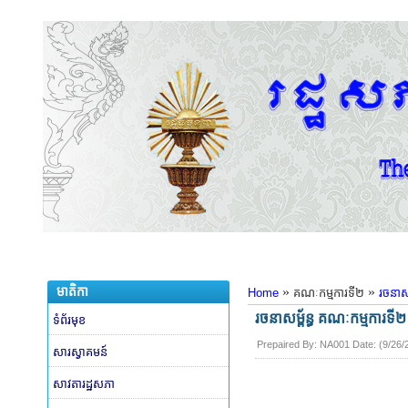
មាតិកា
»
»
Home
គណៈកម្មការទី២
រចនាសម្
រចនាសម្ព័ន្ធ គណៈកម្មការ
ទំព័រមុខ
Prepaired By:
NA001
​ Date: (
9/26/
សារស្វាគមន៍
សាវតារដ្ឋសភា