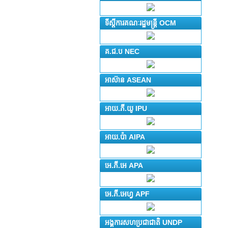
ទីស្តីការគណៈរដ្ឋមន្រ្តី OCM
គ.ជ.ប NEC
អាស៊ាន ASEAN
អាយ.ភី.យូ IPU
អាយ.ប៉ា AIPA
អេ.ភី.អេ APA
អេ.ភី.អេហ្វ APF
អង្គការសហប្រជាជាតិ UNDP