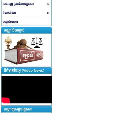
ការចេញ-ចូលវិមានរដ្ឋសភា
»
ទំនាក់ទំនង
»
បណ្តុំឯកសារ
បណ្ណាល័យច្បាប់
ព័ត៌មានវីដេអូ (Video News)
បណ្តាញសង្គមរដ្ឋសភា