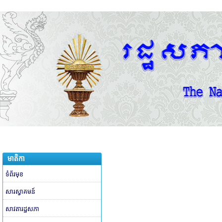
មាតិកា
ទំព័រមុខ
សារស្វាគមន៍
សាវតារដ្ឋសភា