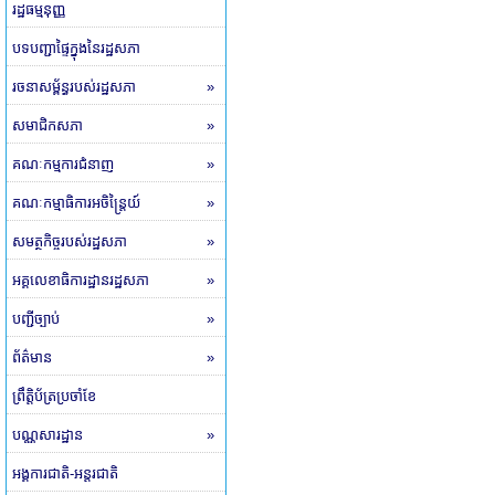
រដ្ឋធម្មនុញ្ញ
បទបញ្ជាផ្ទៃក្នុងនៃរដ្ឋសភា
រចនាសម្ព័ន្ធរបស់រដ្ឋសភា
»
សមាជិកសភា
»
គណៈកម្មការជំនាញ
»
គណៈកម្មាធិការអចិន្ត្រៃយ៍
»
សមត្ថកិច្ចរបស់រដ្ឋសភា
»
អគ្គលេខាធិការដ្ឋានរដ្ឋសភា
»
បញ្ជីច្បាប់
»
ព័ត៌មាន
»
ព្រឹត្តិប័ត្រប្រចាំខែ
បណ្ណសារដ្ឋាន
»
អង្គការជាតិ-អន្តរជាតិ