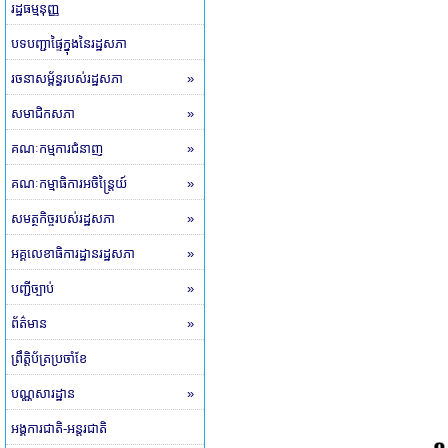
រដ្ឋធម្មនុញ្ញ
បទបញ្ជាផ្ទៃក្នុងនៃរដ្ឋសភា
រចនាសម្ព័ន្ធរបស់រដ្ឋសភា
»
សមាជិកសភា
»
គណៈកម្មការជំនាញ
»
គណៈកម្មាធិការអចិន្ត្រៃយ៍
»
សមត្ថកិច្ចរបស់រដ្ឋសភា
»
អគ្គលេខាធិការដ្ឋានរដ្ឋសភា
»
បញ្ជីច្បាប់
»
ព័ត៌មាន
»
ព្រឹត្តិប័ត្រប្រចាំខែ
បណ្ណសារដ្ឋាន
»
អង្គការជាតិ-អន្តរជាតិ