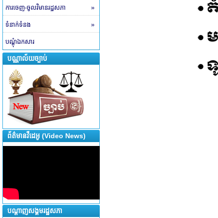
ការចេញ-ចូលវិមានរដ្ឋសភា
»
ទំនាក់ទំនង
»
បណ្តុំឯកសារ
បណ្ណាល័យច្បាប់
ព័ត៌មានវីដេអូ (Video News)
បណ្តាញសង្គមរដ្ឋសភា