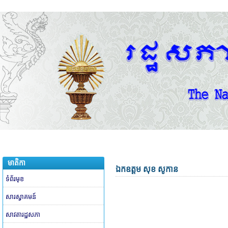
មាតិកា
ឯកឧត្តម សុខ សូកាន
ទំព័រមុខ
សារស្វាគមន៍
សាវតារដ្ឋសភា