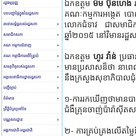
ឯកឧត្តម
ម៉ម ប៊ុនហេង
រ
រដ្ឋធម្មនុញ្ញ
គណៈកម្មការអង្កេត បោ
បទបញ្ជាផ្ទៃក្នុងនៃរដ្ឋសភា
លោកជំទាវ ជាសមាជិកស
រចនាសម្ព័ន្ធរបស់រដ្ឋសភា
»
ឆ្នាំ២០១៥ នៅវិមានរដ្ឋ
សមាជិកសភា
»
គណៈកម្មការជំនាញ
»
ឯកឧត្តម
ហូរ វ៉ាន់
ប្រធ
គណៈកម្មាធិការអចិន្ត្រៃយ៍
»
មានប្រសាសន៏ថា នាពេលក
សមត្ថកិច្ចរបស់រដ្ឋសភា
»
នឹងក្រសួងសុខាភិបាលជុ
អគ្គលេខាធិការដ្ឋានរដ្ឋសភា
»
បញ្ជីច្បាប់
»
១-ការរកឃើញថាមានបាត់ប
ព័ត៌មាន
»
ជំងឺគ្រុនចាញ់ប៉ារ៉ាស៊ីត
ព្រឹត្តិប័ត្រប្រចាំខែ
បណ្ណសារដ្ឋាន
»
២- ការគ្រប់គ្រងលើតម
អង្គការជាតិ-អន្តរជាតិ