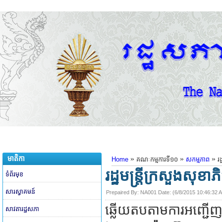
មាតិកា
»
»
»
Home
គណៈកម្មការទី១០
សកម្មភាព
រ
រដ្ឋមន្ត្រីក្រសួងសុ
ទំព័រមុខ
សារស្វាគមន៍
Prepaired By:
NA001
​ Date: (
6/8/2015 10:46:32 
ឆ្លើយតបតាមការអញ្ជើញ
សាវតារដ្ឋសភា