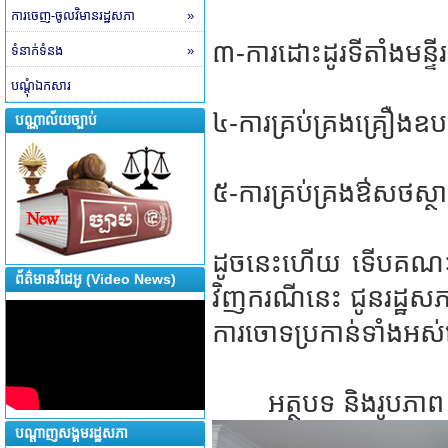
ការចេញ-ចូលវិមានរដ្ឋសភា
»
៣-ការដោះដូរទីតាំងមន្ទីរ
ទំនាក់ទំនង
»
បណ្តុំឯកសារ
៤-ការគ្រប់គ្រងគ្រឿ
បណ្ណាល័យច្បាប់
៥-ការគ្រប់គ្រងឳសថស្ថា
ដូចនេះហើយ ទើបគណៈកម្ម
ព័ត៌មានវីដេអូ (Video News)
វិញករណីនេះ ជូនរដ្ឋស
ការចោទប្រកាន់ទាំងអស់
អត្ថបទ និងរូបភាព 
បណ្តាញសង្គមរដ្ឋសភា