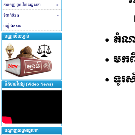
ការចេញ-ចូលវិមានរដ្ឋសភា
»
ទំនាក់ទំនង
»
បណ្តុំឯកសារ
បណ្ណាល័យច្បាប់
ព័ត៌មានវីដេអូ (Video News)
បណ្តាញសង្គមរដ្ឋសភា