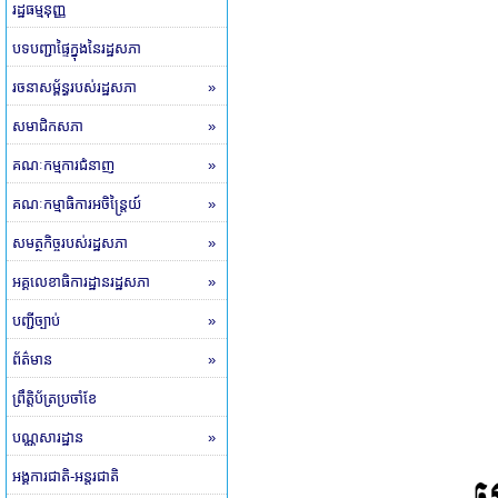
រដ្ឋធម្មនុញ្ញ
បទបញ្ជាផ្ទៃក្នុងនៃរដ្ឋសភា
រចនាសម្ព័ន្ធរបស់រដ្ឋសភា
»
សមាជិកសភា
»
គណៈកម្មការជំនាញ
»
គណៈកម្មាធិការអចិន្ត្រៃយ៍
»
សមត្ថកិច្ចរបស់រដ្ឋសភា
»
អគ្គលេខាធិការដ្ឋានរដ្ឋសភា
»
បញ្ជីច្បាប់
»
ព័ត៌មាន
»
ព្រឹត្តិប័ត្រប្រចាំខែ
បណ្ណសារដ្ឋាន
»
អង្គការជាតិ-អន្តរជាតិ