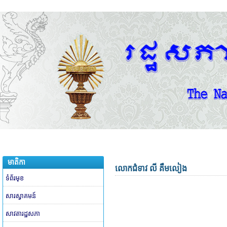
មាតិកា
លោកជំទាវ លី គឹមលៀង
ទំព័រមុខ
សារស្វាគមន៍
សាវតារដ្ឋសភា