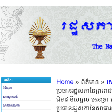
»
»
មាតិកា
Home
ព័ត៌មាន
សេ
ទំព័រមុខ
ប្រធានរដ្ឋសភានៃព្រះរា
សារស្វាគមន៍
ជំទាវ មីហ្សេល អេនឌ្
សាវតារដ្ឋសភា
ប្រធានរដ្ឋសភានៃសាធារណរ