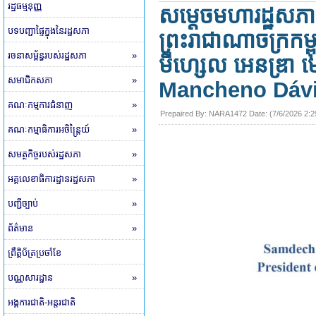
រដ្ឋធម្មនុញ្ញ
សម្តេចមហារដ្ឋសភាធ
បទបញ្ជាផ្ទៃក្នុងនៃរដ្ឋសភា
ព្រះរាជាណាចក្រកម្
រចនាសម្ព័ន្ធរបស់រដ្ឋសភា
»
មីហ្សេល អេនឌ្រា
សមាជិកសភា
»
Mancheno Dávila)
គណៈកម្មការជំនាញ
»
Prepaired By:
NARA1472
​ Date: (
7/6/2026 2:
គណៈកម្មាធិការអចិន្ត្រៃយ៍
»
សមត្ថកិច្ចរបស់រដ្ឋសភា
»
អគ្គលេខាធិការដ្ឋានរដ្ឋសភា
»
បញ្ជីច្បាប់
»
ព័ត៌មាន
»
ព្រឹត្តិប័ត្រប្រចាំខែ
បណ្ណសារដ្ឋាន
»
អង្គការជាតិ-អន្តរជាតិ