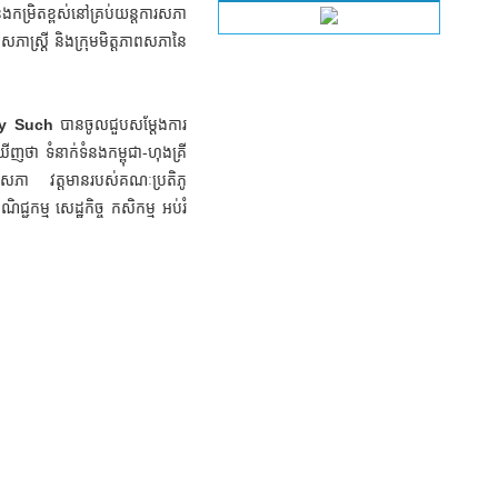
ំនងកម្រិតខ្ពស់នៅគ្រប់យន្តការសភា
សភាស្ត្រី និងក្រុមមិត្តភាពសភានៃ
gy Such
បានចូលជួបសម្តែងការ
ញថា ទំនាក់ទំនងកម្ពុជា-ហុងគ្រី
ិស័យសភា វត្តមានរបស់គណៈប្រតិភូ
្ជកម្ម សេដ្ឋកិច្ច កសិកម្ម អប់រំ