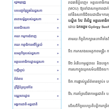
រដ្ឋធម្មនុញ្ញ
រាជធានីភ្នំពេញ៖ អគ្គលេខាធិក
(MOU) ឱ្យទៅជាសកម្មភាពជាក់ស្តែង 
បទបញ្ជាផ្ទៃក្នុងនៃរដ្ឋសភា
ទៅនឹងសភាឌីជីថលជាដេីម។ការប្តេជ្
រចនាសម្ព័ន្ធរបស់រដ្ឋសភា
»
បណ្ឌិត កែវ ពិសិដ្ឋ អគ្គលេខាធិ
ដោយ
ឯកឧត្តម György Such អ
សមាជិកសភា
»
គណៈកម្មការជំនាញ
»
តាមរយៈកិច្ចពិភាក្សានេះភាគីទាំ
គណៈកម្មាធិការអចិន្ត្រៃយ៍
»
ទី១.ការកសាងសមត្ថភាពមន្ត្រី៖ ក
សមត្ថកិច្ចរបស់រដ្ឋសភា
»
អគ្គលេខាធិការដ្ឋានរដ្ឋសភា
»
ទី២.ទំនើបកម្មរដ្ឋបាល និងបច្ចេក
ការសភាក្នុងយុគសម័យឌីជីថល។
បញ្ជីច្បាប់
»
ព័ត៌មាន
»
ទី៣.ការផ្លាស់ប្តូរព័ត៌មានច្បាប់៖
ព្រឹត្តិប័ត្រប្រចាំខែ
ទី៤.ការគាំទ្រលើឆាកអន្តរជាតិ៖ ប
បណ្ណសារដ្ឋាន
»
អង្គការជាតិ-អន្តរជាតិ
លើសពីកិច្ចសហប្រតិបត្តិការកម្រិត