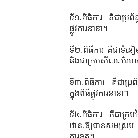
ទី១.ពិធីការ គឺជាប្រព័ន្
ផ្លូវការនានា។
ទី២.ពិធីការ គឺជាទំនៀម
និងជាក្រមសីលធម៌រប
ទី៣.ពិធីការ គឺជាប្រព័ន
ក្នុងពិធីផ្លូវការនានា។
ទី៤.ពិធីការ គឺជាក្រ
ឋានៈឱ្យបានសមស្រប និងត្
ការទូត។