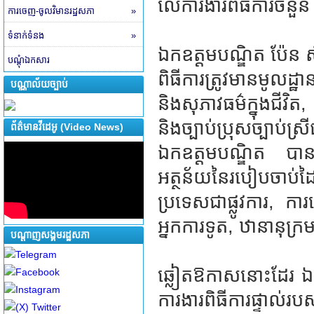
លើការងារពិធីការចំនួន
ការចេញ-ចូលវិមានរដ្ឋសភា
»
ទំនាក់ទំនង
»
ឯកឧត្តមបណ្ឌិត ប៉ែន ស៊ី
បណ្តុំឯកសារ
ពិធីការត្រូវមានមូលដ្ឋ
បណ្ណាល័យច្បាប់
និងសុភាវធម៌ក្នុងជីវិ
និងច្បាប់ប្រុសច្បាប់
ព័ត៌មានវីដេអូ (Video News)
ឯកឧត្តមបណ្ឌិត បានធ្
អត្ថន័យនៃរបៀបចាប់ដៃគ្
ប្រទេសជាផ្លូវការ, ការ
អ្នកការទូត, ឋានានុក្រ
បណ្តាញសង្គមរដ្ឋសភា
Telegram
ឆ្លៀតឱកាសនោះដែរ ឯក
Facebook
Instagram
ការងារពិធីការផ្ទាល់រ
(X) Twitter