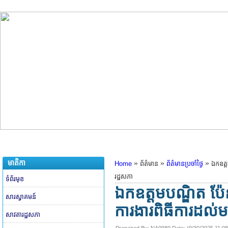
មាតិកា
»
»
»
Home
ព័ត៌មាន
ព័ត៌មានប្រចាំថ្ងៃ
ឯកឧត្ត
រដ្ឋសភា
ទំព័រមុខ
ឯកឧត្តមបណ្ឌិត ប៉ែ
សារស្វាគមន៍
ការងារពិធីការដល់មន
សាវតារដ្ឋសភា