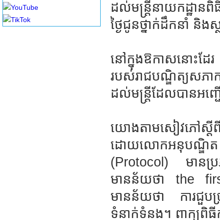
ដល់មន្រ្តីនាយកដ្ឋានព
YouTube
TikTok
ថ្ងៃជូនថ្នាក់ដឹកនាំ និង
នៅក្នុងឱកាសនោះដែរ 
របស់រាជបណ្ឌិត្យសភ
ដល់មន្រ្តីដែលបានអញ
យោងតាមសៀវភៅស្តីពីព
ដោយលោកអនុបណ្ឌិត 
(Protocol) មានប្
មានន័យថា the fir
មានន័យថា ការជួបប្រាស្
ទំនាក់ទំនង។ ពាក្យពិធ