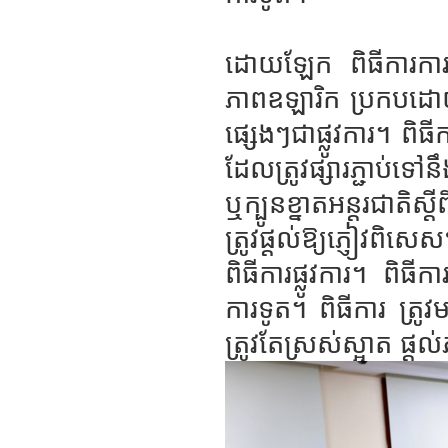
ដោយឡែក ពិធីការការ
ភាពឧឡារិក ប្រកបដោយកិ
ផ្សេងៗជាផ្លូវការ។ ពិធ
ដែលត្រូវផ្សារភ្ជាប់ទៅ
ឬក្បូនខ្នាតអន្តរជាតិស
ត្រូវផ្តល់ឱ្យភ្ញៀវព
ពិធីការផ្លូវការ។ ពិ
ការទូត។ ពិធីការ ត្រូ
ត្រូវតែស្រស់ស្អាត ផ្តល