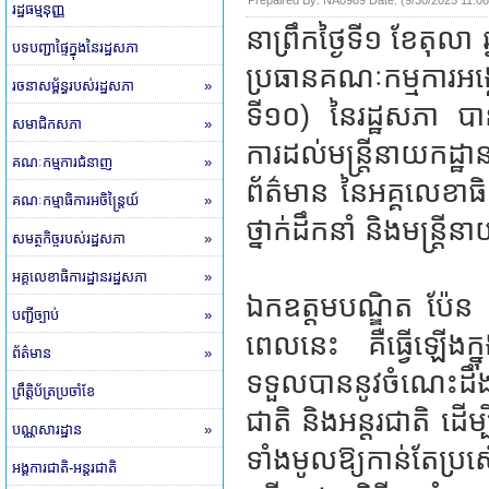
Prepaired By:
NA0989
​ Date: (
9/30/2025 11:0
រដ្ឋធម្មនុញ្ញ
នាព្រឹកថ្ងៃទី១ ខែតុល
បទបញ្ជាផ្ទៃក្នុងនៃរដ្ឋសភា
ប្រធានគណៈកម្មការអង
រចនាសម្ព័ន្ធរបស់រដ្ឋសភា
»
ទី១០) នៃរដ្ឋសភា បាន
សមាជិកសភា
»
ការដល់មន្រ្តីនាយកដ្ឋា
គណៈកម្មការជំនាញ
»
ព័ត៌មាន នៃអគ្គលេខាធ
គណៈកម្មាធិការអចិន្ត្រៃយ៍
»
ថ្នាក់ដឹកនាំ និងមន្រ្
សមត្ថកិច្ចរបស់រដ្ឋសភា
»
អគ្គលេខាធិការដ្ឋានរដ្ឋសភា
»
ឯកឧត្តមបណ្ឌិត ប៉ែន 
បញ្ជីច្បាប់
»
ពេលនេះ គឺធ្វើឡើងក្ន
ព័ត៌មាន
»
ទទួលបាននូវចំណេះដឹ
ព្រឹត្តិប័ត្រប្រចាំខែ
ជាតិ និងអន្តរជាតិ ដើម្
បណ្ណសារដ្ឋាន
»
ទាំងមូលឱ្យកាន់តែប្
អង្គការជាតិ-អន្តរជាតិ