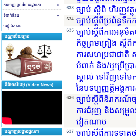
ការចេញ-ចូលវិមានរដ្ឋសភា
»
ច្បាប់ ស្ដីពី ហិរញ្ញវ
633
ទំនាក់ទំនង
»
ច្បាប់ស្តីពីប្រព័ន្ធទឹកក
634
បណ្តុំឯកសារ
ច្បាប់ស្តីពីការអនុ
635
បណ្ណាល័យច្បាប់
កិច្ចព្រមព្រៀង ស្តី
ការសហប្រជាជាតិ សម
បំពាក់ និង/ឬប្រើប
ស្គាល់ ទៅវិញទៅម
ព័ត៌មានវីដេអូ (Video News)
នៃបទប្បញ្ញត្តិអង្គ
ច្បាប់ស្តីពីនិរាករណ៍
636
ការជំរុញ និងសម្រួល
វៀតណាម
ច្បាប់ស្តីពីការទូទា
637
បណ្តាញសង្គមរដ្ឋសភា