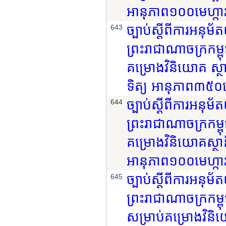
អានុភាព១០០មេហ្កាវ៉
ច្បាប់ស្តីពីការអនុ
643
ព្រះរាជាណាចក្រកម្ព
គម្រោងវិនិយោគ ស្
ទិត្យ អានុភាព៣៥០មេ
ច្បាប់ស្តីពីការអនុ
644
ព្រះរាជាណាចក្រកម្ពុ
គម្រោងវិនិយោគស្ថា
អានុភាព១០០មេហ្កាវ៉
ច្បាប់ស្តីពីការអនុ
645
ព្រះរាជាណាចក្រកម្ពុ
សម្រាប់គម្រោងវិន