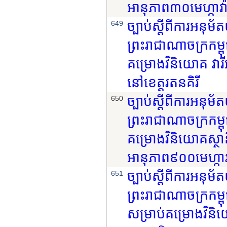
អានុភាព៣០មេហ្កាវ៉ា
ច្បាប់ស្តីពីការអនុ
649
ព្រះរាជាណាចក្រកម្ព
គម្រោងវិនិយោគ វារី
នៅខេត្តរតនគិរី
ច្បាប់ស្តីពីការអនុ
650
ព្រះរាជាណាចក្រកម្ព
គម្រោងវិនិយោគស្ថា
អានុភាព៩០០មេហ្កាវ
ច្បាប់ស្តីពីការអនុ
651
ព្រះរាជាណាចក្រកម្ពុ
សម្រាប់គម្រោងវិន