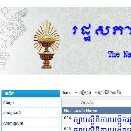
»
»
Home
បញ្ជីច្បាប់
ច្បាប់នីតិកាលទី៧
មាតិកា
Article:
ទំព័រមុខ
No:
Law's Name
សារស្វាគមន៍
ច្បាប់ស្តីពីការបង្កើត
624
សាវតារដ្ឋសភា
ច្បាប់ស្តីពីការបង្កើត
625