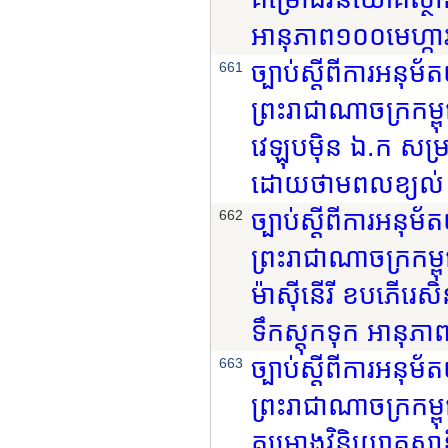
អានុភាព១០០មេហ្កាវ៉ា
ច្បាប់ស្តីពីការអនុ
661
ព្រះរាជាណាចក្រកម្ពុ
វេឡុបម៉ិន ឯ.ក សម្
ដោយថាមពលខ្យល់ អា
ច្បាប់ស្តីពីការអនុ
662
ព្រះរាជាណាចក្រកម
ម៉ាស៊ីនើរី ខបភើរេស
ទឹកស្តុកទុក អានុភា
ច្បាប់ស្តីពីការអនុ
663
ព្រះរាជាណាចក្រកម្ពុ
គម្រោងវិនិយោគស្ថា