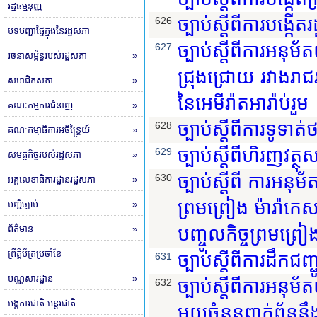
រដ្ឋធម្មនុញ្ញ
ច្បាប់ស្តីពីការបង្ក
626
បទបញ្ជាផ្ទៃក្នុងនៃរដ្ឋសភា
ច្បាប់ស្តីពីការអនុម
627
រចនាសម្ព័ន្ធរបស់រដ្ឋសភា
»
ជ្រុងជ្រោយ រវាងរាជ
សមាជិកសភា
»
នៃអេមីរ៉ាតអារ៉ាប់រួម
គណៈកម្មការជំនាញ
»
ច្បាប់ស្តីពីការទូទា
628
គណៈកម្មាធិការអចិន្ត្រៃយ៍
»
ច្បាប់ស្តីពីហិរញវត្ថ
629
សមត្ថកិច្ចរបស់រដ្ឋសភា
»
ច្បាប់ស្តីពី ការអនុ
630
អគ្គលេខាធិការដ្ឋានរដ្ឋសភា
»
ព្រមព្រៀង ម៉ារ៉ាកេស
បញ្ជីច្បាប់
»
ព័ត៌មាន
»
បញ្ចូលកិច្ចព្រមព្រ
ព្រឹត្តិប័ត្រប្រចាំខែ
ច្បាប់ស្តីពីការដឹកជញ្ជ
631
បណ្ណសារដ្ឋាន
»
ច្បាប់ស្តីពីការអនុ
632
អង្គការជាតិ-អន្តរជាតិ
មួយចំនួនពាក់ព័ន្ធនឹ