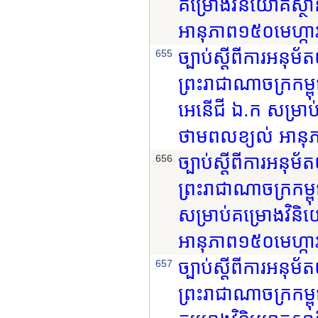
គម្រោងវិនិយោគស្
អានុភាព១៥០មេហ្កាវ៉
ច្បាប់ស្តីពីការអនុ
655
ព្រះរាជាណាចក្រកម្ពុជ
អេនើជី ឯ.ក សម្រា
ថាមពលខ្យល់ អានុភា
ច្បាប់ស្តីពីការអនុ
656
ព្រះរាជាណាចក្រកម្ពុ
សម្រាប់គម្រោងវិន
អានុភាព១៥០មេហ្កាវ៉
ច្បាប់ស្តីពីការអនុ
657
ព្រះរាជាណាចក្រកម្ពុ