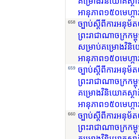
គម្រោងវិនិយោគស្ថ
អានុភាព១៥០មេហ្កាវ៉
ច្បាប់ស្តីពីការអនុ
658
ព្រះរាជាណាចក្រកម្ព
សម្រាប់គម្រោងវិន
អានុភាព១៥០មេហ្កាវ៉
ច្បាប់ស្តីពីការអនុ
659
ព្រះរាជាណាចក្រកម្ពុ
គម្រោងវិនិយោគស្ថា
អានុភាព១៥០មេហ្កាវ៉
ច្បាប់ស្តីពីការអនុ
660
ព្រះរាជាណាចក្រកម្ពុ
គម្រោងវិនិយោគស្ថា