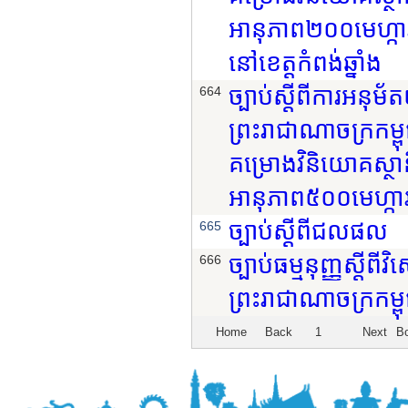
អានុភាព២០០មេហ្កាវ៉
នៅខេត្តកំពង់ឆ្នាំង
ច្បាប់ស្តីពីការអនុ
664
ព្រះរាជាណាចក្រកម្ពុ
គម្រោងវិនិយោគស្ថា
អានុភាព៥០០មេហ្កាវ៉
ច្បាប់ស្តីពីជលផល
665
ច្បាប់ធម្មនុញ្ញស្តីព
666
ព្រះរាជាណាចក្រកម្ព
Home
Back
1
Next
B