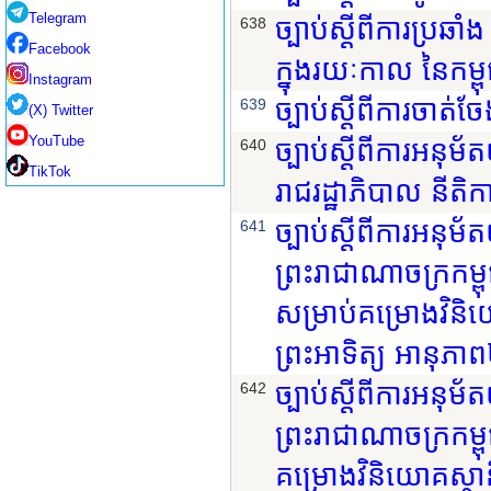
Telegram
ច្បាប់ស្តីពីការប្រឆា
638
Facebook
ក្នុងរយៈកាល នៃកម្ព
Instagram
ច្បាប់ស្តីពីការចាត់
639
(X) Twitter
YouTube
ច្បាប់ស្តីពីការអនុម
640
TikTok
រាជរដ្ឋាភិបាល នីតិ
ច្បាប់ស្តីពីការអនុ
641
ព្រះរាជាណាចក្រកម្ពុជ
សម្រាប់គម្រោងវិន
ព្រះអាទិត្យ អានុភាព
ច្បាប់ស្តីពីការអនុ
642
ព្រះរាជាណាចក្រកម្ពុ
គម្រោងវិនិយោគស្ថា