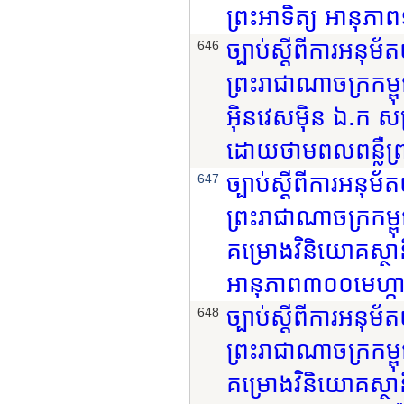
ព្រះអាទិត្យ អានុភាព
ច្បាប់ស្តីពីការអនុ
646
ព្រះរាជាណាចក្រកម្ព
អ៊ិនវេសម៉ិន ឯ.ក ស
ដោយថាមពលពន្លឺព្រះ
ច្បាប់ស្តីពីការអនុ
647
ព្រះរាជាណាចក្រកម្ព
គម្រោងវិនិយោគស្ថា
អានុភាព៣០០មេហ្កាវ៉ា
ច្បាប់ស្តីពីការអនុ
648
ព្រះរាជាណាចក្រកម្ព
គម្រោងវិនិយោគស្ថា