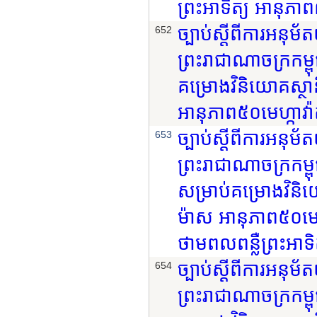
ព្រះអាទិត្យ អានុភា
ច្បាប់ស្តីពីការអនុ
652
ព្រះរាជាណាចក្រកម្ពុ
គម្រោងវិនិយោគស្ថា
អានុភាព៥០មេហ្កាវ៉ា
ច្បាប់ស្តីពីការអនុ
653
ព្រះរាជាណាចក្រកម្ព
សម្រាប់គម្រោងវិន
ម៉ាស អានុភាព៥០មេហ
ថាមពលពន្លឺព្រះអាទិត្
ច្បាប់ស្តីពីការអនុ
654
ព្រះរាជាណាចក្រកម្ពុ