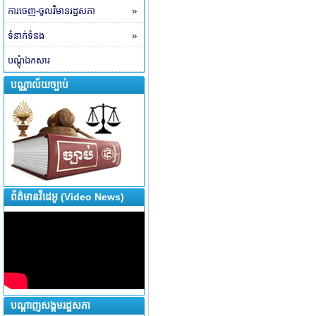
ការចេញ-ចូលវិមានរដ្ឋសភា
»
ទំនាក់ទំនង
»
បណ្តុំឯកសារ
បណ្ណាល័យច្បាប់
ព័ត៌មានវីដេអូ (Video News)
បណ្តាញសង្គមរដ្ឋសភា