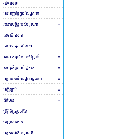
រដ្ឋធម្មនុញ្ញ
បទបញ្ជាផ្ទៃក្នុងនៃរដ្ឋសភា
រចនាសម្ព័ន្ធរបស់រដ្ឋសភា
»
សមាជិកសភា
»
គណៈកម្មការជំនាញ
»
គណៈកម្មាធិការអចិន្ត្រៃយ៍
»
សមត្ថកិច្ចរបស់រដ្ឋសភា
»
អគ្គលេខាធិការដ្ឋានរដ្ឋសភា
»
បញ្ជីច្បាប់
»
ព័ត៌មាន
»
ព្រឹត្តិប័ត្រប្រចាំខែ
បណ្ណសារដ្ឋាន
»
អង្គការជាតិ-អន្តរជាតិ