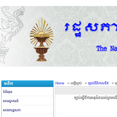
»
»
»
Home
បញ្ជីច្បាប់
ច្បាប់នីតិកាលទី៥
ច
មាតិកា
ទំព័រមុខ
ច្បាប់ស្តីពីការអនុម័តយល់ព្រមលើក
សារស្វាគមន៍
សាវតារដ្ឋសភា