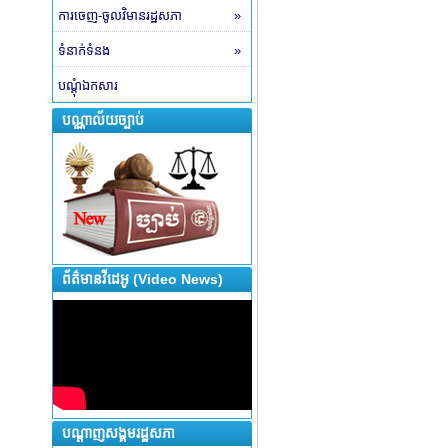
ការចេញ-ចូលវិមានរដ្ឋសភា
»
ទំនាក់ទំនង
»
បណ្តុំឯកសារ
បណ្ណាល័យច្បាប់
ព័ត៌មានវីដេអូ (Video News)
បណ្តាញសង្គមរដ្ឋសភា