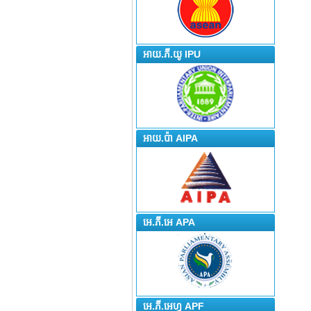
អាយ.ភី.យូ IPU
អាយ.ប៉ា AIPA
អេ.ភី.អេ APA
អេ.ភី.អេហ្វ APF