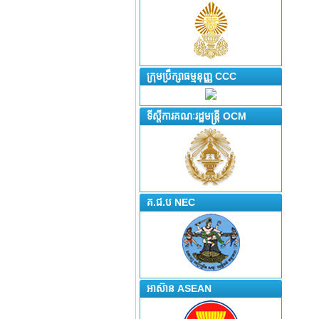
ក្រុមប្រឹក្សាធម្មនុញ្ញ CCC
ទីស្តីការគណៈរដ្ឋមន្រ្តី OCM
គ.ជ.ប NEC
អាស៊ាន ASEAN