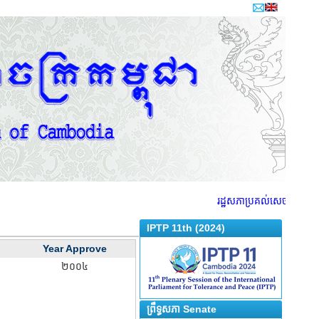
រដ្ឋសភាប្រគល់សេចក្តីព្រាងច្ប
IPTP 11th (2024)
Year Approve
២០០៤
ព្រឹទ្ធសភា Senate