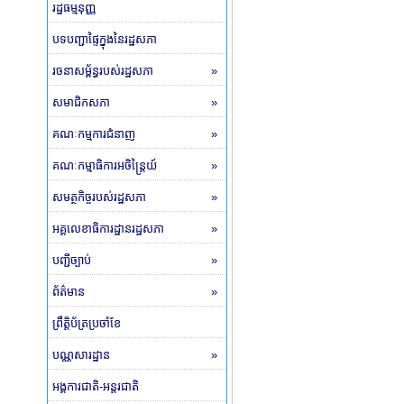
រដ្ឋធម្មនុញ្ញ
បទបញ្ជាផ្ទៃក្នុងនៃរដ្ឋសភា
រចនាសម្ព័ន្ធរបស់រដ្ឋសភា
»
សមាជិកសភា
»
គណៈកម្មការជំនាញ
»
គណៈកម្មាធិការអចិន្ត្រៃយ៍
»
សមត្ថកិច្ចរបស់រដ្ឋសភា
»
អគ្គលេខាធិការដ្ឋានរដ្ឋសភា
»
បញ្ជីច្បាប់
»
ព័ត៌មាន
»
ព្រឹត្តិប័ត្រប្រចាំខែ
បណ្ណសារដ្ឋាន
»
អង្គការជាតិ-អន្តរជាតិ