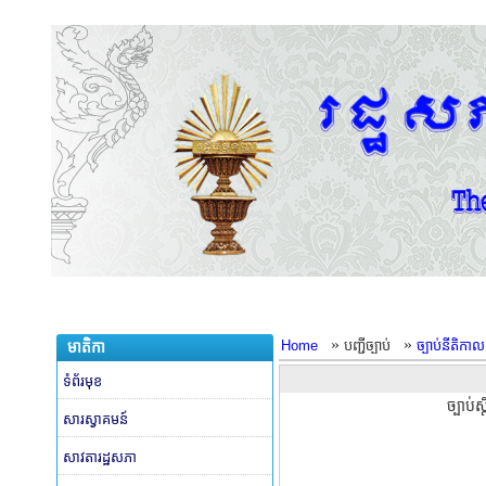
»
»
Home
បញ្ជីច្បាប់
ច្បាប់នីតិកា
មាតិកា
ទំព័រមុខ
ច្បាប់
សារស្វាគមន៍
សាវតារដ្ឋសភា