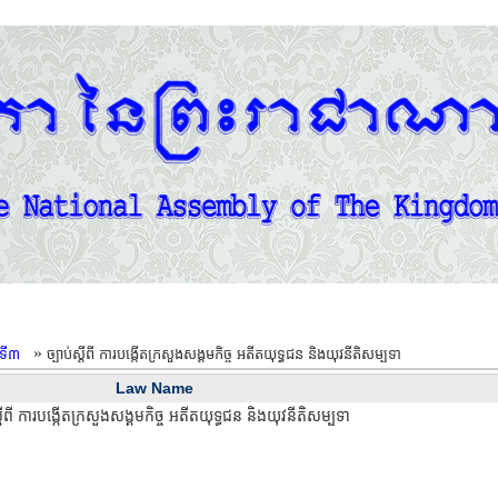
»
លទី៣
ច្បាប់ស្តីពី ការបង្កើតក្រសួងសង្គមកិច្ច អតីតយុទ្ធជន និងយុវនីតិសម្បទា
Law Name
ស្តីពី ការបង្កើតក្រសួងសង្គមកិច្ច អតីតយុទ្ធជន និងយុវនីតិសម្បទា