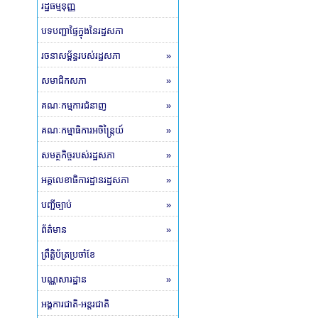
រដ្ឋធម្មនុញ្ញ
បទបញ្ជាផ្ទៃក្នុងនៃរដ្ឋសភា
រចនាសម្ព័ន្ធរបស់រដ្ឋសភា
»
សមាជិកសភា
»
គណៈកម្មការជំនាញ
»
គណៈកម្មាធិការអចិន្ត្រៃយ៍
»
សមត្ថកិច្ចរបស់រដ្ឋសភា
»
អគ្គលេខាធិការដ្ឋានរដ្ឋសភា
»
បញ្ជីច្បាប់
»
ព័ត៌មាន
»
ព្រឹត្តិប័ត្រប្រចាំខែ
បណ្ណសារដ្ឋាន
»
អង្គការជាតិ-អន្តរជាតិ