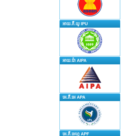
អាយ.ភី.យូ IPU
អាយ.ប៉ា AIPA
អេ.ភី.អេ APA
អេ.ភី.អេហ្វ APF