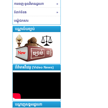
ការចេញ-ចូលវិមានរដ្ឋសភា
»
ទំនាក់ទំនង
»
បណ្តុំឯកសារ
បណ្ណាល័យច្បាប់
ព័ត៌មានវីដេអូ (Video News)
បណ្តាញសង្គមរដ្ឋសភា