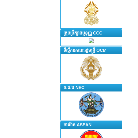
ក្រុមប្រឹក្សាធម្មនុញ្ញ CCC
ទីស្តីការគណៈរដ្ឋមន្រ្តី OCM
គ.ជ.ប NEC
អាស៊ាន ASEAN