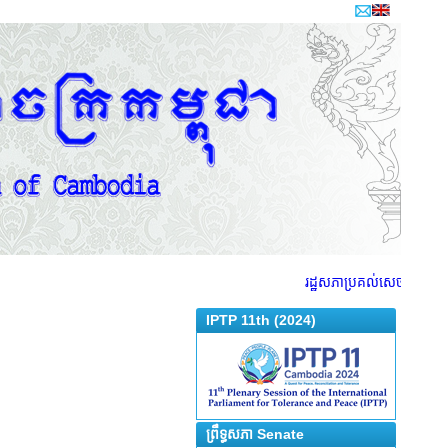
រដ្ឋសភាប្រគល់សេចក្តីព្រាងច្ប
IPTP 11th (2024)
ព្រឹទ្ធសភា Senate