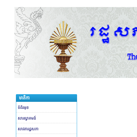
មាតិកា
ទំព័រមុខ
សារស្វាគមន៍
សាវតារដ្ឋសភា