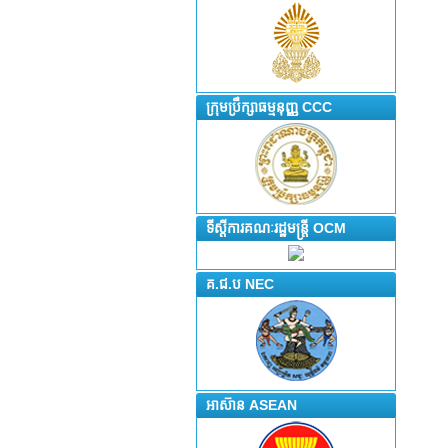
ក្រុមប្រឹក្សាធម្មនុញ្ញ CCC
ទីស្តីការគណៈរដ្ឋមន្រ្តី OCM
គ.ជ.ប NEC
អាស៊ាន ASEAN