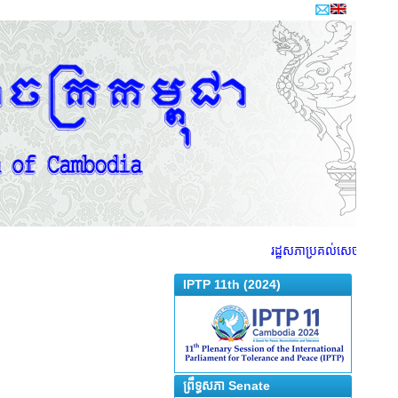
រដ្ឋសភាប្រគល់សេចក្តីព្រាងច្ប
IPTP 11th (2024)
ព្រឹទ្ធសភា Senate