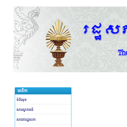
មាតិកា
ទំព័រមុខ
សារស្វាគមន៍
សាវតារដ្ឋសភា