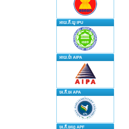
អាយ.ភី.យូ IPU
អាយ.ប៉ា AIPA
អេ.ភី.អេ APA
អេ.ភី.អេហ្វ APF