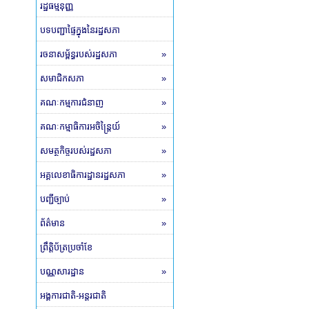
រដ្ឋធម្មនុញ្ញ
បទបញ្ជាផ្ទៃក្នុងនៃរដ្ឋសភា
រចនាសម្ព័ន្ធរបស់រដ្ឋសភា
»
សមាជិកសភា
»
គណៈកម្មការជំនាញ
»
គណៈកម្មាធិការអចិន្ត្រៃយ៍
»
សមត្ថកិច្ចរបស់រដ្ឋសភា
»
អគ្គលេខាធិការដ្ឋានរដ្ឋសភា
»
បញ្ជីច្បាប់
»
ព័ត៌មាន
»
ព្រឹត្តិប័ត្រប្រចាំខែ
បណ្ណសារដ្ឋាន
»
អង្គការជាតិ-អន្តរជាតិ