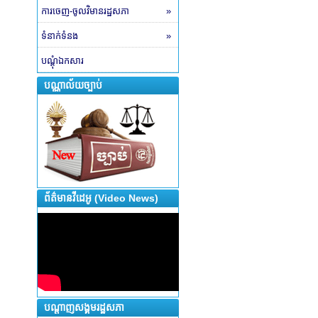
ការចេញ-ចូលវិមានរដ្ឋសភា
»
ទំនាក់ទំនង
»
បណ្តុំឯកសារ
បណ្ណាល័យច្បាប់
ព័ត៌មានវីដេអូ (Video News)
បណ្តាញសង្គមរដ្ឋសភា