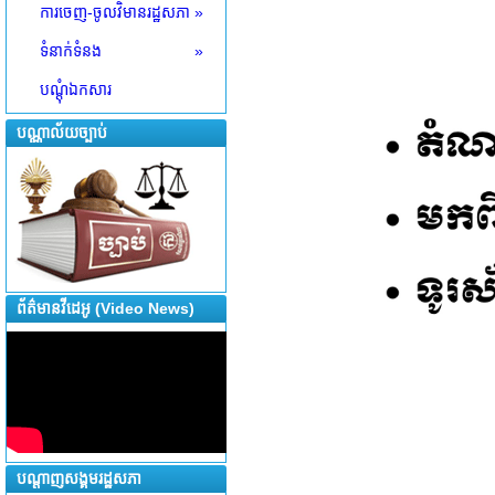
ការចេញ-ចូលវិមានរដ្ឋសភា
»
ទំនាក់ទំនង
»
បណ្តុំឯកសារ
បណ្ណាល័យច្បាប់
ព័ត៌មានវីដេអូ (Video News)
បណ្តាញសង្គមរដ្ឋសភា