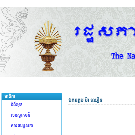
មាតិកា
ឯកឧត្តម ម៉ា ឈឿន
ទំព័រមុខ
សារស្វាគមន៍
សាវតារដ្ឋសភា