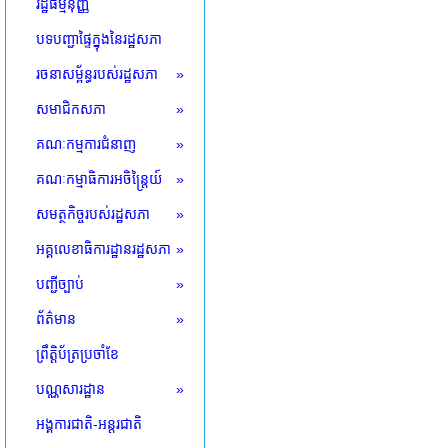
រដ្ឋធម្មនុញ្ញ
បទបញ្ជាផ្ទៃក្នុងនៃរដ្ឋសភា
រចនាសម្ព័ន្ធរបស់រដ្ឋសភា
»
សមាជិកសភា
»
គណៈកម្មការជំនាញ
»
គណៈកម្មាធិការអចិន្ត្រៃយ៍
»
សមត្ថកិច្ចរបស់រដ្ឋសភា
»
អគ្គលេខាធិការដ្ឋានរដ្ឋសភា
»
បញ្ជីច្បាប់
»
ព័ត៌មាន
»
ព្រឹត្តិប័ត្រប្រចាំខែ
បណ្ណសារដ្ឋាន
»
អង្គការជាតិ-អន្តរជាតិ